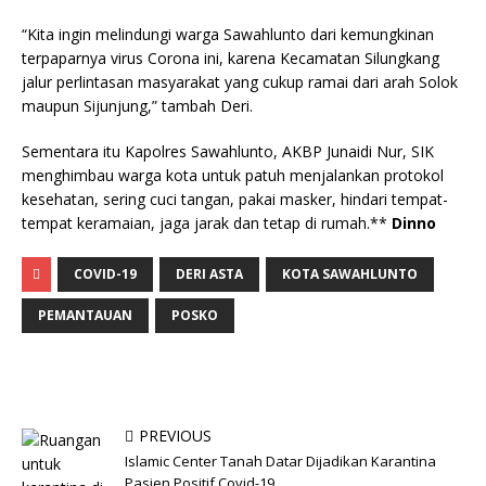
“Kita ingin melindungi warga Sawahlunto dari kemungkinan
terpaparnya virus Corona ini, karena Kecamatan Silungkang
jalur perlintasan masyarakat yang cukup ramai dari arah Solok
maupun Sijunjung,” tambah Deri.
Sementara itu Kapolres Sawahlunto, AKBP Junaidi Nur, SIK
menghimbau warga kota untuk patuh menjalankan protokol
kesehatan, sering cuci tangan, pakai masker, hindari tempat-
tempat keramaian, jaga jarak dan tetap di rumah.**
Dinno
COVID-19
DERI ASTA
KOTA SAWAHLUNTO
PEMANTAUAN
POSKO
PREVIOUS
Islamic Center Tanah Datar Dijadikan Karantina
Pasien Positif Covid-19