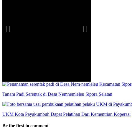
info heading
info content
Tanam Padi Serentak di Desa Nemnemleleu Sipora Selatan
UKM Kota Payakumbuh Dapat Pelatihan Dari Kementrian Koperasi
Be the first to comment