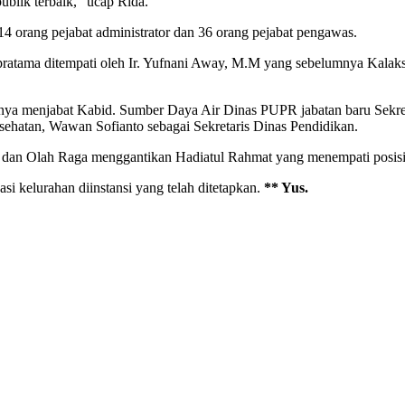
ublik terbaik,” ucap Rida.
 14 orang pejabat administrator dan 36 orang pejabat pengawas.
gi pratama ditempati oleh Ir. Yufnani Away, M.M yang sebelumnya Kala
mnya menjabat Kabid. Sumber Daya Air Dinas PUPR jabatan baru Sekre
sehatan, Wawan Sofianto sebagai Sekretaris Dinas Pendidikan.
 dan Olah Raga menggantikan Hadiatul Rahmat yang menempati posisi 
si kelurahan diinstansi yang telah ditetapkan.
** Yus.