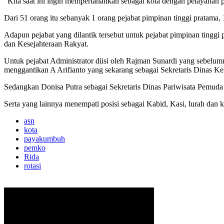
“Kita saat ini ingin mempertahankan sebagai kota dengan pelayanan p
Dari 51 orang itu sebanyak 1 orang pejabat pimpinan tinggi pratama,
Adapun pejabat yang dilantik tersebut untuk pejabat pimpinan ting
dan Kesejahteraan Rakyat.
Untuk pejabat Administrator diisi oleh Rajman Sunardi yang sebelu
menggantikan A Arifianto yang sekarang sebagai Sekretaris Dinas Ke
Sedangkan Donisa Putra sebagai Sekretaris Dinas Pariwisata Pemuda
Serta yang lainnya menempati posisi sebagai Kabid, Kasi, lurah dan ka
asn
kota
payakumbuh
pemko
Rida
rotasi