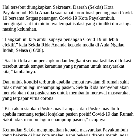
Hal tersebut diungkapkan Sekretarsi Daerah (Sekda) Kota
Payakumbuh Rida Ananda saat rapat koordinasi penanganan Covid-
19 bersama Satgas penangan Covid-19 Kota Payakumbuh,
mengingat saat ini minimnya tempat isolasi yang dimiliki dimasing-
masing kelurahan.
“Langkah ini kita ambil supaya penangan Covid-19 ini lebih
efektif,” kata Sekda Rida Ananda kepada media di Aula Ngalau
Indah, Selasa (10/08).
“Saat ini kita akan persiapkan dan lengkapi semua fasilitas di lokasi
tersebut untuk tempat karantina yang nyaman untuk masyarakat
kita,” tambahnya.
Dan untuk kondisi terburuk apabila tempat rawatan di rumah sakit
tidak mampu lagi menampung pasien, Sekda Rida menyebut akan
menyiapkan dua puskesmas untuk membantu merawat masyarakat
yang terpapar virus corona.
“Kita akan siapkan Puskesmas Lampasi dan Puskesmas Ibuh
apabila memang terjadi lonjakan pasien positif Covid-19 dan Rumah
Sakit tidak mampu lagi menampung pasien,” ucapnya.
Kemudian Sekda mengingatkan kepada masyarakat Payakumbuh
yang bekerja di luar kota apalagi yang bekerja dizona merah, agar