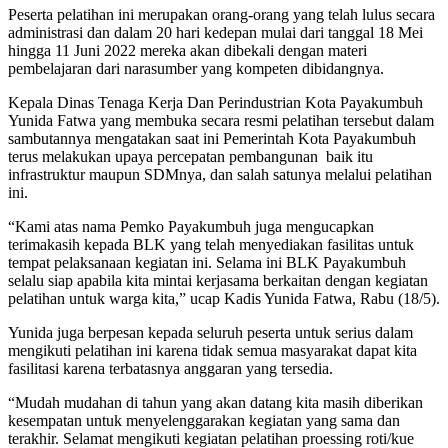
Peserta pelatihan ini merupakan orang-orang yang telah lulus secara
administrasi dan dalam 20 hari kedepan mulai dari tanggal 18 Mei
hingga 11 Juni 2022 mereka akan dibekali dengan materi
pembelajaran dari narasumber yang kompeten dibidangnya.
Kepala Dinas Tenaga Kerja Dan Perindustrian Kota Payakumbuh
Yunida Fatwa yang membuka secara resmi pelatihan tersebut dalam
sambutannya mengatakan saat ini Pemerintah Kota Payakumbuh
terus melakukan upaya percepatan pembangunan baik itu
infrastruktur maupun SDMnya, dan salah satunya melalui pelatihan
ini.
“Kami atas nama Pemko Payakumbuh juga mengucapkan
terimakasih kepada BLK yang telah menyediakan fasilitas untuk
tempat pelaksanaan kegiatan ini. Selama ini BLK Payakumbuh
selalu siap apabila kita mintai kerjasama berkaitan dengan kegiatan
pelatihan untuk warga kita,” ucap Kadis Yunida Fatwa, Rabu (18/5).
Yunida juga berpesan kepada seluruh peserta untuk serius dalam
mengikuti pelatihan ini karena tidak semua masyarakat dapat kita
fasilitasi karena terbatasnya anggaran yang tersedia.
“Mudah mudahan di tahun yang akan datang kita masih diberikan
kesempatan untuk menyelenggarakan kegiatan yang sama dan
terakhir. Selamat mengikuti kegiatan pelatihan proessing roti/kue