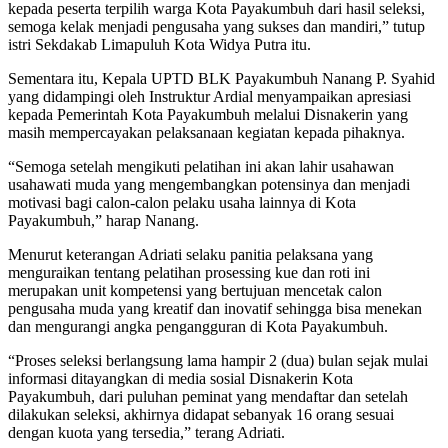
kepada peserta terpilih warga Kota Payakumbuh dari hasil seleksi,
semoga kelak menjadi pengusaha yang sukses dan mandiri,” tutup
istri Sekdakab Limapuluh Kota Widya Putra itu.
Sementara itu, Kepala UPTD BLK Payakumbuh Nanang P. Syahid
yang didampingi oleh Instruktur Ardial menyampaikan apresiasi
kepada Pemerintah Kota Payakumbuh melalui Disnakerin yang
masih mempercayakan pelaksanaan kegiatan kepada pihaknya.
“Semoga setelah mengikuti pelatihan ini akan lahir usahawan
usahawati muda yang mengembangkan potensinya dan menjadi
motivasi bagi calon-calon pelaku usaha lainnya di Kota
Payakumbuh,” harap Nanang.
Menurut keterangan Adriati selaku panitia pelaksana yang
menguraikan tentang pelatihan prosessing kue dan roti ini
merupakan unit kompetensi yang bertujuan mencetak calon
pengusaha muda yang kreatif dan inovatif sehingga bisa menekan
dan mengurangi angka pengangguran di Kota Payakumbuh.
“Proses seleksi berlangsung lama hampir 2 (dua) bulan sejak mulai
informasi ditayangkan di media sosial Disnakerin Kota
Payakumbuh, dari puluhan peminat yang mendaftar dan setelah
dilakukan seleksi, akhirnya didapat sebanyak 16 orang sesuai
dengan kuota yang tersedia,” terang Adriati.