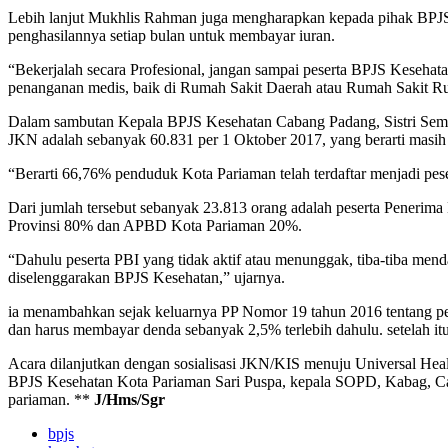
Lebih lanjut Mukhlis Rahman juga mengharapkan kepada pihak BPJS Ke
penghasilannya setiap bulan untuk membayar iuran.
“Bekerjalah secara Profesional, jangan sampai peserta BPJS Kesehat
penanganan medis, baik di Rumah Sakit Daerah atau Rumah Sakit Ruj
Dalam sambutan Kepala BPJS Kesehatan Cabang Padang, Sistri Sembod
JKN adalah sebanyak 60.831 per 1 Oktober 2017, yang berarti masih 
“Berarti 66,76% penduduk Kota Pariaman telah terdaftar menjadi pese
Dari jumlah tersebut sebanyak 23.813 orang adalah peserta Penerim
Provinsi 80% dan APBD Kota Pariaman 20%.
“Dahulu peserta PBI yang tidak aktif atau menunggak, tiba-tiba men
diselenggarakan BPJS Kesehatan,” ujarnya.
ia menambahkan sejak keluarnya PP Nomor 19 tahun 2016 tentang peru
dan harus membayar denda sebanyak 2,5% terlebih dahulu. setelah itu
Acara dilanjutkan dengan sosialisasi JKN/KIS menuju Universal He
BPJS Kesehatan Kota Pariaman Sari Puspa, kepala SOPD, Kabag, Cam
pariaman. **
J/Hms/Sgr
bpjs