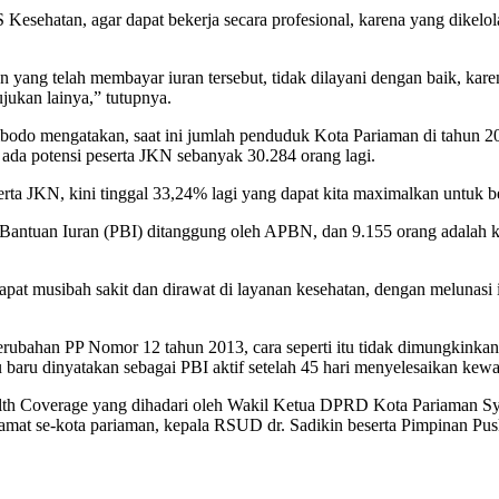
sehatan, agar dapat bekerja secara profesional, karena yang dikelola
an yang telah membayar iuran tersebut, tidak dilayani dengan baik, k
ukan lainya,” tutupnya.
o mengatakan, saat ini jumlah penduduk Kota Pariaman di tahun 2017
ada potensi peserta JKN sebanyak 30.284 orang lagi.
rta JKN, kini tinggal 33,24% lagi yang dapat kita maximalkan untuk b
a Bantuan Iuran (PBI) ditanggung oleh APBN, dan 9.155 orang adalah
dapat musibah sakit dan dirawat di layanan kesehatan, dengan melunas
bahan PP Nomor 12 tahun 2013, cara seperti itu tidak dimungkinkan l
 baru dinyatakan sebagai PBI aktif setelah 45 hari menyelesaikan kewa
alth Coverage yang dihadari oleh Wakil Ketua DPRD Kota Pariaman Sya
at se-kota pariaman, kepala RSUD dr. Sadikin beserta Pimpinan Pusk