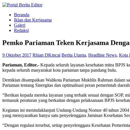
Beranda
Iklan dan Kerjasama
Galeri
Redaksi
Pemko Pariaman Teken Kerjasama Denga
9 Oktober 2017
Rhian DKincai
Berita Utama
,
Headline News
,
Kota 
Pariaman, Editor.-
Kepada seluruh layanan kesehatan mitra BPJS ke
kepada seluruh masyarakat kota pariaman tanpa pandang bulu.
Demikian disampaikan Walikota Pariaman Mukhlis Rahman dalam s
Pariaman tentang Sinergitas dan optimalisasi peran pemerintah daer
“Berikan kepada mereka layanan yang terbaik sesuai dengan SOP, min
termasuk peraturan yang berkaitan dengan pelaksanaan BPJS kesehata
Kegiatan ini menindaklanjuti Undang-Undang Nomor 40 tahun 2004 
yang mensyaratkan hanya satu penyelenggara Jaminan Kesehatan Sec
“Dengan regulasi tersebut, setiap penyelenggara Kesehatan Pemerin