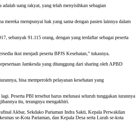
 adalah uang rakyat, yang telah menyisihkan sebagian
arena mereka mempunyai hak yang sama dengan pasien lainnya dalam
, sebanyak 91.115 orang, dengan yang terdaftar sebagai peserta
ersedia ikut menjadi peserta BPJS Kesehatan,” tukasnya.
 kepesertaan Jamkesda yang ditanggung dari sharing oleh APBD
i iurannya, bisa memperoleh pelayanan kesehatan yang
agi. Peserta PBI tersebut harus melunasi seluruh tunggakan iurannya
jibannya itu, terangnya mengakhiri.
final Akbar, Sekdako Pariaman Indra Sakti, Kepala Perwakilan
esmas se-Kota Pariaman, dan Kepala Desa serta Lurah se-kota