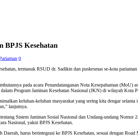
n BPJS Kesehatan
Pariaman
0
sehatan, termasuk RSUD dr. Sadikin dan puskesmas se-kota pariaman s
ambutannya pada acara Penandatanganan Nota Kesepahaman (MoU) an
ah dalam Program Jaminan Kesehatan Nasional (JKN) di wilayah Kota Pa
imalkan keluhan-keluhan masyarakat yang sering kita dengar selama in
n,” lanjutnya.
tentang Sistem Jaminan Sosial Nasional dan Undang-undang Nomor 24
ara Nasional, yakni BPJS Kesehatan.
tah Daerah, harus berintegrasi ke BPJS Kesehatan, sesuai dengan Roa