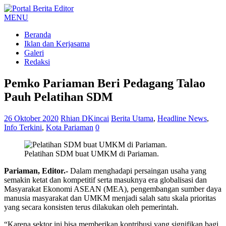
MENU
Beranda
Iklan dan Kerjasama
Galeri
Redaksi
Pemko Pariaman Beri Pedagang Talao
Pauh Pelatihan SDM
26 Oktober 2020
Rhian DKincai
Berita Utama
,
Headline News
,
Info Terkini
,
Kota Pariaman
0
Pelatihan SDM buat UMKM di Pariaman.
Pariaman, Editor.-
Dalam menghadapi persaingan usaha yang
semakin ketat dan kompetitif serta masuknya era globalisasi dan
Masyarakat Ekonomi ASEAN (MEA), pengembangan sumber daya
manusia masyarakat dan UMKM menjadi salah satu skala prioritas
yang secara konsisten terus dilakukan oleh pemerintah.
“Karena sektor ini bisa memberikan kontribusi yang signifikan bagi