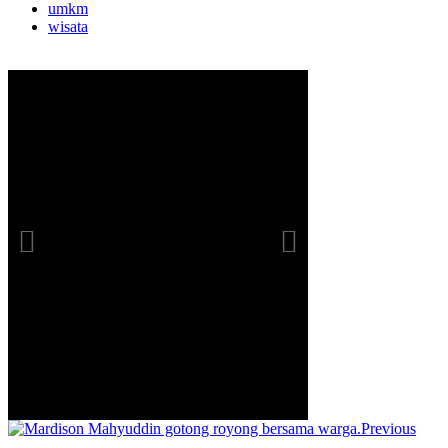
umkm
wisata
Previous