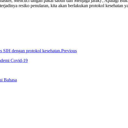
er, Mencuci tangan pakai sabun dan Menjaga jarak) , Apalagi Bukitti
erjadinya resiko penularan, kita akan berlakukan protokol kesehatan ya
Previous
ndemi Covid-19
ai Bahasa