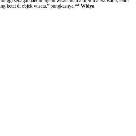
nggi sebagai daerah tujuan wisata utama di Sumatera Barat, tentu
ng ketat di objek wisata,” pungkasnya.
** Widya