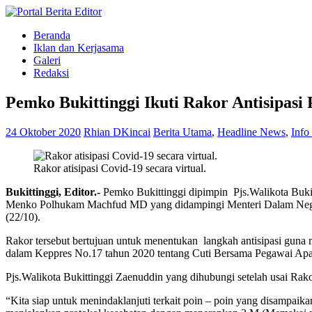
Beranda
Iklan dan Kerjasama
Galeri
Redaksi
Pemko Bukittinggi Ikuti Rakor Antisipasi
24 Oktober 2020
Rhian DKincai
Berita Utama
,
Headline News
,
Info
Rakor atisipasi Covid-19 secara virtual.
Bukittinggi, Editor.-
Pemko Bukittinggi dipimpin Pjs.Walikota Buki
Menko Polhukam Machfud MD yang didampingi Menteri Dalam Negeri
(22/10).
Rakor tersebut bertujuan untuk menentukan langkah antisipasi guna
dalam Keppres No.17 tahun 2020 tentang Cuti Bersama Pegawai Apar
Pjs.Walikota Bukittinggi Zaenuddin yang dihubungi setelah usai Rak
“Kita siap untuk menindaklanjuti terkait poin – poin yang disampaik