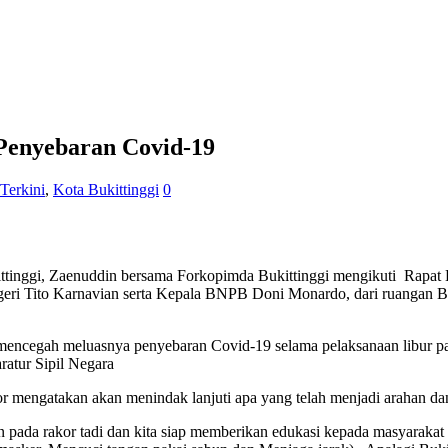
 Penyebaran Covid-19
 Terkini
,
Kota Bukittinggi
0
ttinggi, Zaenuddin bersama Forkopimda Bukittinggi mengikuti Rapat Ko
 Tito Karnavian serta Kepala BNPB Doni Monardo, dari ruangan Bu
 mencegah meluasnya penyebaran Covid-19 selama pelaksanaan libur p
atur Sipil Negara
or mengatakan akan menindak lanjuti apa yang telah menjadi arahan d
an pada rakor tadi dan kita siap memberikan edukasi kepada masyarakat