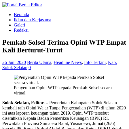
Beranda
Iklan dan Kerjasama
Galeri
Redaksi
Pemkab Solsel Terima Opini WTP Empat
Kali Berturut-Turut
26 Juni 2020
Berita Utama
,
Headline News
,
Info Terkini
,
Kab.
Solok Selatan
0
Penyerahan Opini WTP kepada Pemkab Solsel secara
virtual.
Solok Selatan, Editor. –
Pemerintah Kabupaten Solok Selatan
kembali raih Opini Wajar Tanpa Pengecualian (WTP) di tahun 2020
ini atas laporan keuangan tahun 2019. Opini WTP tersebut
diserahkan Kepala Badan Pemeriksa Keuangan (BPK) RI,
Perwakilan Provinsi Sumatera Barat, Yusnadewi, Jumat (26/6)
kepada Plt. Bupati Solsel Abdul Rahman dan Ketua DPRD Solok