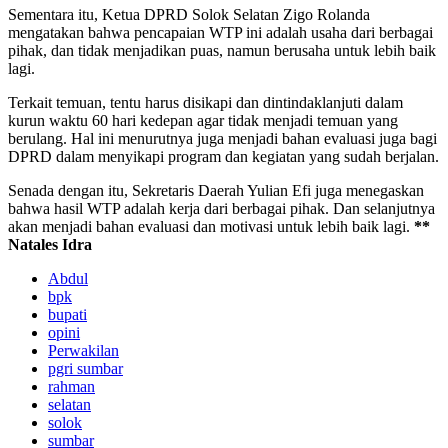
Sementara itu, Ketua DPRD Solok Selatan Zigo Rolanda
mengatakan bahwa pencapaian WTP ini adalah usaha dari berbagai
pihak, dan tidak menjadikan puas, namun berusaha untuk lebih baik
lagi.
Terkait temuan, tentu harus disikapi dan dintindaklanjuti dalam
kurun waktu 60 hari kedepan agar tidak menjadi temuan yang
berulang. Hal ini menurutnya juga menjadi bahan evaluasi juga bagi
DPRD dalam menyikapi program dan kegiatan yang sudah berjalan.
Senada dengan itu, Sekretaris Daerah Yulian Efi juga menegaskan
bahwa hasil WTP adalah kerja dari berbagai pihak. Dan selanjutnya
akan menjadi bahan evaluasi dan motivasi untuk lebih baik lagi.
**
Natales Idra
Abdul
bpk
bupati
opini
Perwakilan
pgri sumbar
rahman
selatan
solok
sumbar