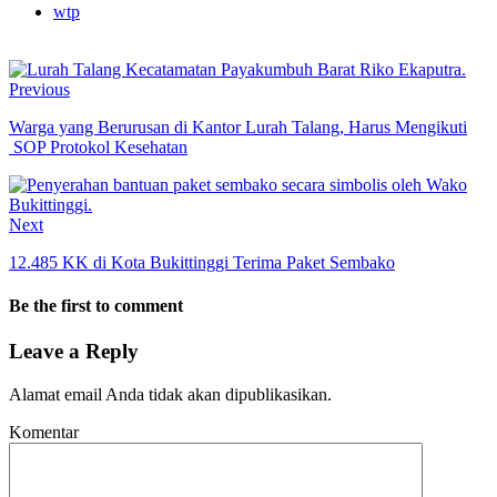
wtp
Previous
Warga yang Berurusan di Kantor Lurah Talang, Harus Mengikuti
SOP Protokol Kesehatan
Next
12.485 KK di Kota Bukittinggi Terima Paket Sembako
Be the first to comment
Leave a Reply
Alamat email Anda tidak akan dipublikasikan.
Komentar