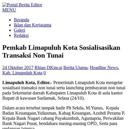
MENU
Beranda
Iklan dan Kerjasama
Galeri
Redaksi
Pemkab Limapuluh Kota Sosialisasikan
Transaksi Non Tunai
24 Oktober 2017
Rhian DKincai
Berita Utama
,
Headline News
,
Kab. Limapuluh Kota
0
Limapuluh Kota, Editor.-
Pemerintah Limapuluh Kota mengelar
sosialisasi transaksi non tunai serta launching pembayaran non tunai
pada Sekretariat daerah Kabupaten Limapuluh Kota di aula kantor
Bupati di kawasan Sarilamak, Selasa (24/10).
Dalam acara tersebut tampak hadir Plt Sekda, M.Yunus, Kepala
Badan Keuangaan,Yuliasman, Kabag Keuangan, Azuhdi Perama P,
Kepala Bank Nagari cabang Payakumbuh, Agustapria, Perwakilan
Bank Nagari Pusat, bendahara masing-masing OPD, Serta para
undangan lainnya.