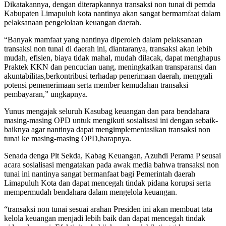
Dikatakannya, dengan diterapkannya transaksi non tunai di pemda
Kabupaten Limapuluh kota nantinya akan sangat bermamfaat dalam
pelaksanaan pengelolaan keuangan daerah.
“Banyak mamfaat yang nantinya diperoleh dalam pelaksanaan
transaksi non tunai di daerah ini, diantaranya, transaksi akan lebih
mudah, efisien, biaya tidak mahal, mudah dilacak, dapat menghapus
Praktek KKN dan pencucian uang, meningkatkan transparansi dan
akuntabilitas,berkontribusi terhadap penerimaan daerah, menggali
potensi pemenerimaan serta member kemudahan transaksi
pembayaran,” ungkapnya.
Yunus mengajak seluruh Kasubag keuangan dan para bendahara
masing-masing OPD untuk mengikuti sosialisasi ini dengan sebaik-
baiknya agar nantinya dapat mengimplementasikan transaksi non
tunai ke masing-masing OPD,harapnya.
Senada denga Plt Sekda, Kabag Keuangan, Azuhdi Perama P seusai
acara sosialisasi mengatakan pada awak media bahwa transaksi non
tunai ini nantinya sangat bermanfaat bagi Pemerintah daerah
Limapuluh Kota dan dapat mencegah tindak pidana korupsi serta
mempermudah bendahara dalam mengelola keuangan.
“transaksi non tunai sesuai arahan Presiden ini akan membuat tata
kelola keuangan menjadi lebih baik dan dapat mencegah tindak