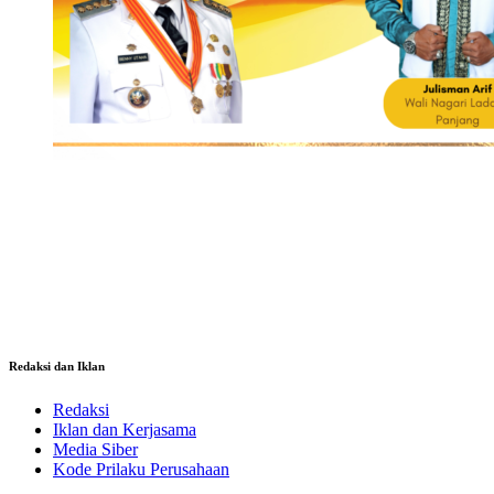
Redaksi dan Iklan
Redaksi
Iklan dan Kerjasama
Media Siber
Kode Prilaku Perusahaan