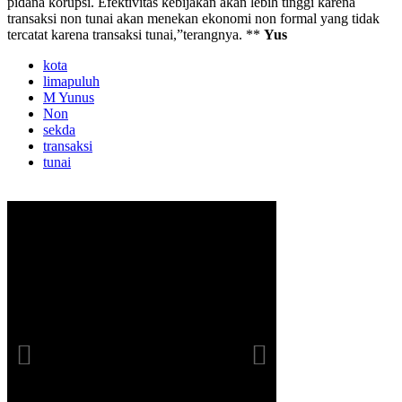
pidana korupsi. Efektivitas kebijakan akan lebih tinggi karena
transaksi non tunai akan menekan ekonomi non formal yang tidak
tercatat karena transaksi tunai,”terangnya. **
Yus
kota
limapuluh
M Yunus
Non
sekda
transaksi
tunai