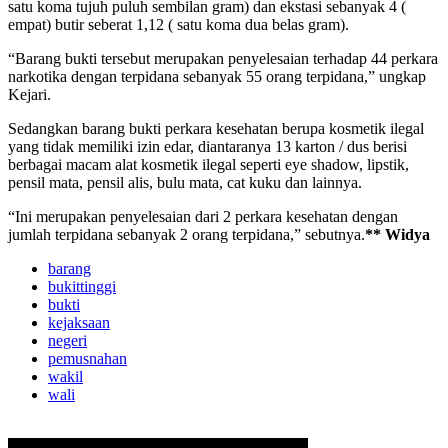
satu koma tujuh puluh sembilan gram) dan ekstasi sebanyak 4 (
empat) butir seberat 1,12 ( satu koma dua belas gram).
“Barang bukti tersebut merupakan penyelesaian terhadap 44 perkara
narkotika dengan terpidana sebanyak 55 orang terpidana,” ungkap
Kejari.
Sedangkan barang bukti perkara kesehatan berupa kosmetik ilegal
yang tidak memiliki izin edar, diantaranya 13 karton / dus berisi
berbagai macam alat kosmetik ilegal seperti eye shadow, lipstik,
pensil mata, pensil alis, bulu mata, cat kuku dan lainnya.
“Ini merupakan penyelesaian dari 2 perkara kesehatan dengan
jumlah terpidana sebanyak 2 orang terpidana,” sebutnya.
** Widya
barang
bukittinggi
bukti
kejaksaan
negeri
pemusnahan
wakil
wali