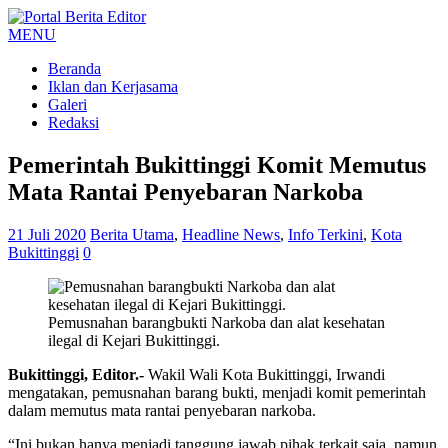
MENU
Beranda
Iklan dan Kerjasama
Galeri
Redaksi
Pemerintah Bukittinggi Komit Memutus
Mata Rantai Penyebaran Narkoba
21 Juli 2020
Berita Utama
,
Headline News
,
Info Terkini
,
Kota
Bukittinggi
0
Pemusnahan barangbukti Narkoba dan alat kesehatan
ilegal di Kejari Bukittinggi.
Bukittinggi, Editor.-
Wakil Wali Kota Bukittinggi, Irwandi
mengatakan, pemusnahan barang bukti, menjadi komit pemerintah
dalam memutus mata rantai penyebaran narkoba.
“Ini bukan hanya menjadi tanggung jawab pihak terkait saja, namun