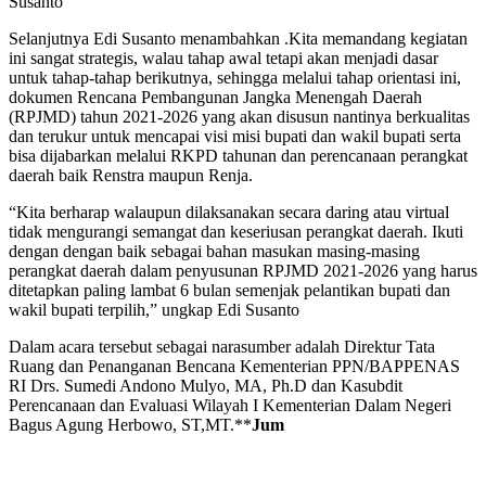
Susanto
Selanjutnya Edi Susanto menambahkan .Kita memandang kegiatan
ini sangat strategis, walau tahap awal tetapi akan menjadi dasar
untuk tahap-tahap berikutnya, sehingga melalui tahap orientasi ini,
dokumen Rencana Pembangunan Jangka Menengah Daerah
(RPJMD) tahun 2021-2026 yang akan disusun nantinya berkualitas
dan terukur untuk mencapai visi misi bupati dan wakil bupati serta
bisa dijabarkan melalui RKPD tahunan dan perencanaan perangkat
daerah baik Renstra maupun Renja.
“Kita berharap walaupun dilaksanakan secara daring atau virtual
tidak mengurangi semangat dan keseriusan perangkat daerah. Ikuti
dengan dengan baik sebagai bahan masukan masing-masing
perangkat daerah dalam penyusunan RPJMD 2021-2026 yang harus
ditetapkan paling lambat 6 bulan semenjak pelantikan bupati dan
wakil bupati terpilih,” ungkap Edi Susanto
Dalam acara tersebut sebagai narasumber adalah Direktur Tata
Ruang dan Penanganan Bencana Kementerian PPN/BAPPENAS
RI Drs. Sumedi Andono Mulyo, MA, Ph.D dan Kasubdit
Perencanaan dan Evaluasi Wilayah I Kementerian Dalam Negeri
Bagus Agung Herbowo, ST,MT.**
Jum