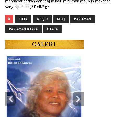
mendapat berkah dari “bajua bali” minuman maupun makanan
yang dijual. **
J/ Rell/Sgr
KOTA
MESJID
MTQ
PARIAMAN
PARIAMAN UTARA
UTARA