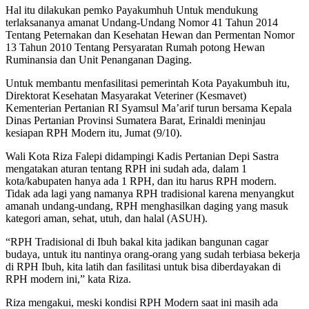
Hal itu dilakukan pemko Payakumhuh Untuk mendukung
terlaksananya amanat Undang-Undang Nomor 41 Tahun 2014
Tentang Peternakan dan Kesehatan Hewan dan Permentan Nomor
13 Tahun 2010 Tentang Persyaratan Rumah potong Hewan
Ruminansia dan Unit Penanganan Daging.
Untuk membantu menfasilitasi pemerintah Kota Payakumbuh itu,
Direktorat Kesehatan Masyarakat Veteriner (Kesmavet)
Kementerian Pertanian RI Syamsul Ma’arif turun bersama Kepala
Dinas Pertanian Provinsi Sumatera Barat, Erinaldi meninjau
kesiapan RPH Modern itu, Jumat (9/10).
Wali Kota Riza Falepi didampingi Kadis Pertanian Depi Sastra
mengatakan aturan tentang RPH ini sudah ada, dalam 1
kota/kabupaten hanya ada 1 RPH, dan itu harus RPH modern.
Tidak ada lagi yang namanya RPH tradisional karena menyangkut
amanah undang-undang, RPH menghasilkan daging yang masuk
kategori aman, sehat, utuh, dan halal (ASUH).
“RPH Tradisional di Ibuh bakal kita jadikan bangunan cagar
budaya, untuk itu nantinya orang-orang yang sudah terbiasa bekerja
di RPH Ibuh, kita latih dan fasilitasi untuk bisa diberdayakan di
RPH modern ini,” kata Riza.
Riza mengakui, meski kondisi RPH Modern saat ini masih ada