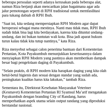
beberapa persoalan seperti adanya kerusakan pada beberapa alat,
namun Riza berjanji akan mencarikan jalan bagaimana agar ada
jalur pemotongan seperti di RPH tradisional untuk memfasilitasi
para tukang dabiah di RPH Ibuh.
“Saat ini, kita sedang mempersiapkan RPH Modern agar dapat
beroperasi sebagai mana mestinya. Nanti mau tidak mau, RPH Ibuh
sudah tidak bisa lagi kita berdayakan, karena kita dituntut undang-
undang, dan ini bukan tuntutan wali kota. Bisa jadi aparat hukum
turun kalau tidak kita tutup nantinya,” kata Riza.
Riza menyebut sebagai calon penerima bantuan dari Kementerian
Pertanian, Kota Payakumbuh menunjukkan keseriusannya dalam
menyiapkan RPH Modern yang pastinya akan memberikan dampak
besar bagi pengelolaan daging di Payakumbuh.
“Selain praktis, di RPH modern kita harapkan daging yang kita olah
betul-betul higienis dan sesuai dengan standar yang sudah ada,
peningkatan kualitas harus kita lakukan,” tambah Riza.
Sementara itu, Direktorat Kesehatan Masyarakat Veteriner
(Kesmavet) Kementerian Pertanian RI Syamsul Ma’arif mengatakan
Payakumbuh dengan branding City of Randang, harus
memperhatikan aspek utama selain output randang yang diproduksi
berstandar nasional.