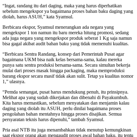
“Ingat, randang itu dari daging, maka yang harus diperhatikan
sebelum mengekspor ya bagaimana proses bahan baku daging yang
diolah, harus ASUH,” kata Syamsul.
Berbicara ekspor, Syamsul menerangkan ada negara yang
mengekspor 1 ton namun itu baru mereka hitung promosi, sedang
ada juga negara yang mengekspor produk seberat 1 Kg saja namun
bisa gagal akibat audit bahan baku yang tidak memenuhi kualitas.
“Berbicara Sentra Randang, konsep dari Pemerintah Pusat agar
bagaimana UKM bisa naik kelas bersama-sama, kalau mereka
punya satu sentra produksi bersama-sama. Secara simultan bekerja
mulai dari proses masak hingga packaging, maka memproduksi
barang ekspor secara masif tidak akan sulit. Tetap ya kualitas nomor
1,” ulasnya.
“Pemda semangat, pusat harus mendukung penuh, itu prinsipnya.
Melihat apa yang sudah dikerjakan dan dibenahi di Payakumbuh.
Kita harus memastikan, sebelum menyatakan dan menjamin kalau
daging yang diolah itu ASUH, perlu dinilai bagaimana proses
pengolahan bahan mentahnya hingga proses disajikan. Semua
persyaratan teknis harus dipenuhi,” tambah Syamsul.
Pria asal NTB itu juga menambahkan tidak menutup kemungkinan
saat ekspor orang akan mengaudit proses awal bahan baku, itu tentu