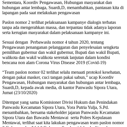
Sementara, Koordiv Pengawasan, Hubungan masyarakat dan
hubungan antar lembaga, Suardi,D, menambahkan, pantauan kita di
lapangan pada saat melakukan pengawasan
Paslon nomor 2 terlihat pelaksanaan kampanye dialogis terbatas
tanpa ada mengerahkan massa, dan terpantau tidak adanya laporan
serta kerugian masyarakat dalam pelaksanaan kampanye ini.
Sesuai dengan Perbawaslu nomor 4 tahun 2020, tentang
Pengawasan penanganan pelanggaran dan penyelesaian sengketa
pemilihan gubernur dan wakil gubernur, Bupati dan wakil Bupati,
walikota dan wakil walikota serentak lanjutan dalam kondisi
bencana non alam Corona Virus Disease 2019 (Covid-19)
“Team paslon nomor 02 terlihat selalu menaati protokol kesehatan,
dengan pakai masker, cuci tangan pakai sabun,” ucap Koordiv
Pengawasan, Hubungan masyarakat dan hubungan antar lembaga,
Suardi,D, kepada awak media, di kantor Panwaslu Sipora Utara,
Jumat (23/10/2020)
Ditempat yang sama Komisioner Divisi Hukum dan Penindakan
Panwaslu Kecamatan Sipora Utara, Yora Putria Yulja, S.Pd.
menambahkan, bersama stakeholder jajaran Panwaslu Kecamatan
Sipora Utara dan Bawaslu Mentawai serta Polres Kepulauan
Mentawai, terlihat saat kita lakukan pengawasan team paslon nomor