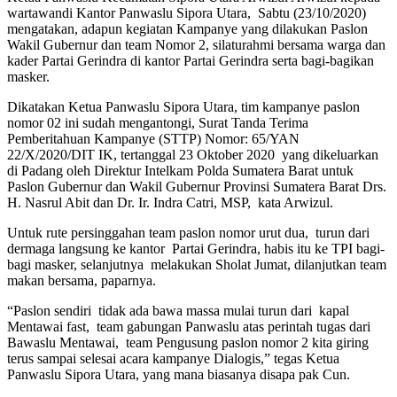
wartawandi Kantor Panwaslu Sipora Utara, Sabtu (23/10/2020)
mengatakan, adapun kegiatan Kampanye yang dilakukan Paslon
Wakil Gubernur dan team Nomor 2, silaturahmi bersama warga dan
kader Partai Gerindra di kantor Partai Gerindra serta bagi-bagikan
masker.
Dikatakan Ketua Panwaslu Sipora Utara, tim kampanye paslon
nomor 02 ini sudah mengantongi, Surat Tanda Terima
Pemberitahuan Kampanye (STTP) Nomor: 65/YAN
22/X/2020/DIT IK, tertanggal 23 Oktober 2020 yang dikeluarkan
di Padang oleh Direktur Intelkam Polda Sumatera Barat untuk
Paslon Gubernur dan Wakil Gubernur Provinsi Sumatera Barat Drs.
H. Nasrul Abit dan Dr. Ir. Indra Catri, MSP, kata Arwizul.
Untuk rute persinggahan team paslon nomor urut dua, turun dari
dermaga langsung ke kantor Partai Gerindra, habis itu ke TPI bagi-
bagi masker, selanjutnya melakukan Sholat Jumat, dilanjutkan team
makan bersama, paparnya.
“Paslon sendiri tidak ada bawa massa mulai turun dari kapal
Mentawai fast, team gabungan Panwaslu atas perintah tugas dari
Bawaslu Mentawai, team Pengusung paslon nomor 2 kita giring
terus sampai selesai acara kampanye Dialogis,” tegas Ketua
Panwaslu Sipora Utara, yang mana biasanya disapa pak Cun.