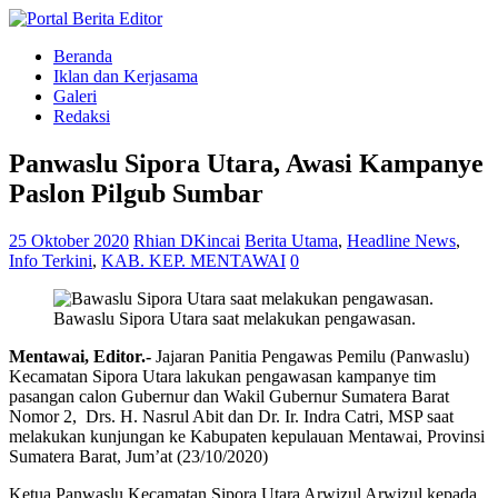
Beranda
Iklan dan Kerjasama
Galeri
Redaksi
Panwaslu Sipora Utara, Awasi Kampanye
Paslon Pilgub Sumbar
25 Oktober 2020
Rhian DKincai
Berita Utama
,
Headline News
,
Info Terkini
,
KAB. KEP. MENTAWAI
0
Bawaslu Sipora Utara saat melakukan pengawasan.
Mentawai, Editor.-
Jajaran Panitia Pengawas Pemilu (Panwaslu)
Kecamatan Sipora Utara lakukan pengawasan kampanye tim
pasangan calon Gubernur dan Wakil Gubernur Sumatera Barat
Nomor 2, Drs. H. Nasrul Abit dan Dr. Ir. Indra Catri, MSP saat
melakukan kunjungan ke Kabupaten kepulauan Mentawai, Provinsi
Sumatera Barat, Jum’at (23/10/2020)
Ketua Panwaslu Kecamatan Sipora Utara Arwizul Arwizul kepada