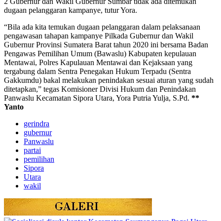
2 Gubernur dan Wakil Gubernur Sumbar tidak ada ditemukan
dugaan pelanggaran kampanye, tutur Yora.
“Bila ada kita temukan dugaan pelanggaran dalam pelaksanaan
pengawasan tahapan kampanye Pilkada Gubernur dan Wakil
Gubernur Provinsi Sumatera Barat tahun 2020 ini bersama Badan
Pengawas Pemilihan Umum (Bawaslu) Kabupaten kepulauan
Mentawai, Polres Kapulauan Mentawai dan Kejaksaan yang
tergabung dalam Sentra Penegakan Hukum Terpadu (Sentra
Gakkumdu) bakal melakukan penindakan sesuai aturan yang sudah
ditetapkan,” tegas Komisioner Divisi Hukum dan Penindakan
Panwaslu Kecamatan Sipora Utara, Yora Putria Yulja, S.Pd.
**
Yanto
gerindra
gubernur
Panwaslu
partai
pemilihan
Sipora
Utara
wakil