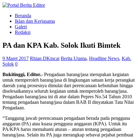
Beranda
Iklan dan Kerjasama
Galeri
Redaksi
PA dan KPA Kab. Solok Ikuti Bimtek
9 Maret 2017
Rhian DKincai
Berita Utama
,
Headline News
,
Kab.
Solok
0
Bukitinggi, Editor.-
Pengadaan barang/jasa merupakan kegiatan
untuk memperoleh barang/jasa di lingkungan satuan kerja perangkat
daerah yang prosesnya dimulai dari perencanaan kebutuhan hingga
diselesaikannya seluruh kegiatan untuk memperoleh barang/jasa.
Pengadaan barang/jasa ini di atur dalam Pepres No.54 Tahun 2010
tentang pengadaan barang/jasa dalam BAB II dinyatakan Tata Nilai
Pengadaan.
“Tanggung jawab perencanaan pengadaan berada pada pengguna
anggaran (PA) atau kuasa pengguna anggaran (KPA). Untuk itu
PA/KPA harus memahami aturan – aturan tentang pengadaan
barang/jasa. Selain itu PA juga merangkap sebavai pejabat pembuat