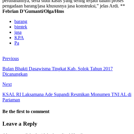
perubahannya, serta studi kasus yang sering terjadi dalam proses
pengadaan barang/jasa khususnya jasa konstruksi,” jelas Ardi. **
Febrian D’Gumanti/Olga/Hms
barang
bimtek
jasa
KPA
Pa
Previous
Bulan Bhakti Dasawisma Tingkat Kab. Solok Tahun 2017
Dicanangkan
Next
KSAL RI Laksamana Ade Supandi Resmikan Monumen TNI AL di
Pariaman
Be the first to comment
Leave a Reply