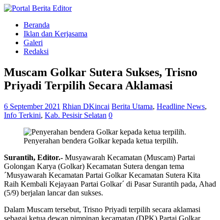
Beranda
Iklan dan Kerjasama
Galeri
Redaksi
Muscam Golkar Sutera Sukses, Trisno
Priyadi Terpilih Secara Aklamasi
6 September 2021
Rhian DKincai
Berita Utama
,
Headline News
,
Info Terkini
,
Kab. Pesisir Selatan
0
Penyerahan bendera Golkar kepada ketua terpilih.
Surantih, Editor.-
Musyawarah Kecamatan (Muscam) Partai
Golongan Karya (Golkar) Kecamatan Sutera dengan tema
´Musyawarah Kecamatan Partai Golkar Kecamatan Sutera Kita
Raih Kembali Kejayaan Partai Golkar´ di Pasar Surantih pada, Ahad
(5/9) berjalan lancar dan sukses.
Dalam Muscam tersebut, Trisno Priyadi terpilih secara aklamasi
sebagai ketua dewan pimpinan kecamatan (DPK) Partai Golkar