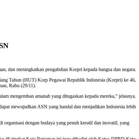
ASN
an, dan meningkatkan pengabdian Korpri kepada bangsa dan negara.
Ulang Tahun (HUT) Korp Pegawai Republik Indonesia (Korpri) ke 46,
man, Rabu (29/11).
 dalam mengemban amanah yang ditugaskan kepada mereka,” jelasnya.
a dapat mewujudkan ASN yang handal dan menjadikan Indonesia lebih
 organisasi dengan budaya yang penuh kreatif dan inovatif, yang
 46 tingkat Kota Pariaman ini juga dihadiri oleh Ketua DPRD Kota