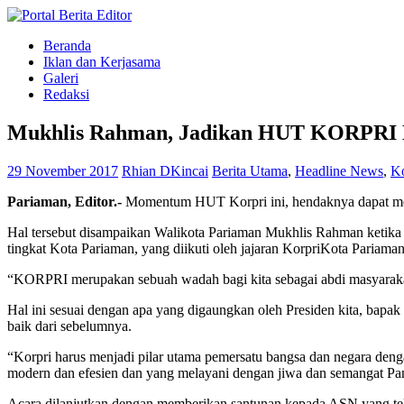
Beranda
Iklan dan Kerjasama
Galeri
Redaksi
Mukhlis Rahman, Jadikan HUT KORPRI M
29 November 2017
Rhian DKincai
Berita Utama
,
Headline News
,
K
Pariaman, Editor.-
Momentum HUT Korpri ini, hendaknya dapat men
Hal tersebut disampaikan Walikota Pariaman Mukhlis Rahman ketika 
tingkat Kota Pariaman, yang diikuti oleh jajaran KorpriKota Pariama
“KORPRI merupakan sebuah wadah bagi kita sebagai abdi masyarakat
Hal ini sesuai dengan apa yang digaungkan oleh Presiden kita, bap
baik dari sebelumnya.
“Korpri harus menjadi pilar utama pemersatu bangsa dan negara den
modern dan efesien dan yang melayani dengan jiwa dan semangat Panc
Acara dilanjutkan dengan memberikan santunan kepada ASN yang tel