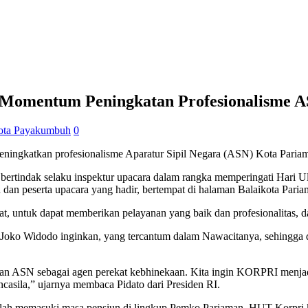
omentum Peningkatan Profesionalisme 
ota Payakumbuh
0
ingkatkan profesionalisme Aparatur Sipil Negara (ASN) Kota Pariam
bertindak selaku inspektur upacara dalam rangka memperingati Hari 
n dan peserta upacara yang hadir, bertempat di halaman Balaikota Paria
, untuk dapat memberikan pelayanan yang baik dan profesionalitas,
ak Joko Widodo inginkan, yang tercantum dalam Nawacitanya, sehingg
gan ASN sebagai agen perekat kebhinekaan. Kita ingin KORPRI menjadi
asila,” ujarnya membaca Pidato dari Presiden RI.
ah memasuki masa pensiun di lingkup Pemko Pariaman. HUT Korpri ke