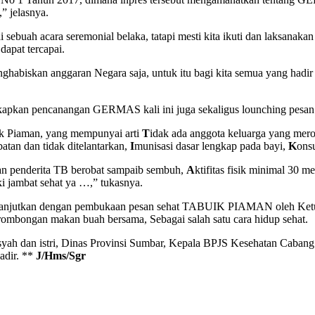
” jelasnya.
h acara seremonial belaka, tatapi mesti kita ikuti dan laksanakan 
dapat tercapai.
enghabiskan anggaran Negara saja, untuk itu bagi kita semua yang had
kapkan pencanangan GERMAS kali ini juga sekaligus lounching pe
uik Piaman, yang mempunyai arti
T
idak ada anggota keluarga yang me
tan dan tidak ditelantarkan,
I
munisasi dasar lengkap pada bayi,
K
onsu
an penderita TB berobat sampaib sembuh,
A
ktifitas fisik minimal 30 m
i jambat sehat ya …,” tukasnya.
 dilanjutkan dengan pembukaan pesan sehat TABUIK PIAMAN oleh Ke
bongan makan buah bersama, Sebagai salah satu cara hidup sehat.
syah dan istri, Dinas Provinsi Sumbar, Kepala BPJS Kesehatan Cab
adir. **
J/Hms/Sgr