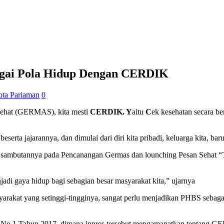
gai Pola Hidup Dengan CERDIK
ta Pariaman
0
Sehat (GERMAS), kita mesti
CERDIK. Y
aitu
C
ek kesehatan secara be
eserta jajarannya, dan dimulai dari diri kita pribadi, keluarga kita, ba
am sambutannya pada Pencanangan Germas dan lounching Pesan Seha
adi gaya hidup bagi sebagian besar masyarakat kita,” ujarnya
arakat yang setinggi-tingginya, sangat perlu menjadikan PHBS sebagai
 No 1 Tahun 2017, dimana inpres tersebut mengamanatkan tentang GERM