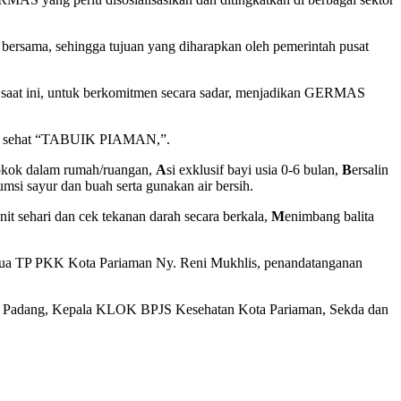
bersama, sehingga tujuan yang diharapkan oleh pemerintah pusat
ir saat ini, untuk berkomitmen secara sadar, menjadikan GERMAS
san sehat “TABUIK PIAMAN,”.
rokok dalam rumah/ruangan,
A
si exklusif bayi usia 0-6 bulan,
B
ersalin
msi sayur dan buah serta gunakan air bersih.
enit sehari dan cek tekanan darah secara berkala,
M
enimbang balita
tua TP PKK Kota Pariaman Ny. Reni Mukhlis, penandatanganan
ang Padang, Kepala KLOK BPJS Kesehatan Kota Pariaman, Sekda dan