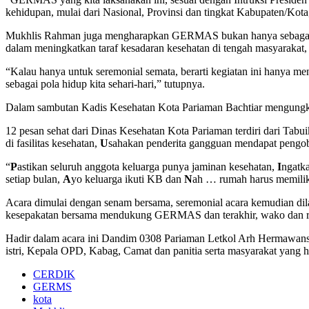
kehidupan, mulai dari Nasional, Provinsi dan tingkat Kabupaten/Kota,
Mukhlis Rahman juga mengharapkan GERMAS bukan hanya sebagai sebua
dalam meningkatkan taraf kesadaran kesehatan di tengah masyarakat, 
“Kalau hanya untuk seremonial semata, berarti kegiatan ini hanya m
sebagai pola hidup kita sehari-hari,” tutupnya.
Dalam sambutan Kadis Kesehatan Kota Pariaman Bachtiar mengung
12 pesan sehat dari Dinas Kesehatan Kota Pariaman terdiri dari Tab
di fasilitas kesehatan,
U
sahakan penderita gangguan mendapat pengoba
“
P
astikan seluruh anggota keluarga punya jaminan kesehatan,
I
ngatk
setiap bulan,
A
yo keluarga ikuti KB dan
N
ah … rumah harus memilik
Acara dimulai dengan senam bersama, seremonial acara kemudian
kesepakatan bersama mendukung GERMAS dan terakhir, wako dan rom
Hadir dalam acara ini Dandim 0308 Pariaman Letkol Arh Hermawan
istri, Kepala OPD, Kabag, Camat dan panitia serta masyarakat yang h
CERDIK
GERMS
kota