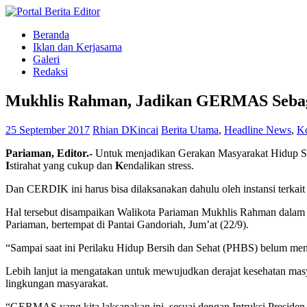
Beranda
Iklan dan Kerjasama
Galeri
Redaksi
Mukhlis Rahman, Jadikan GERMAS Seba
25 September 2017
Rhian DKincai
Berita Utama
,
Headline News
,
Ko
Pariaman, Editor.-
Untuk menjadikan Gerakan Masyarakat Hidup 
I
stirahat yang cukup dan
K
endalikan stress.
Dan CERDIK ini harus bisa dilaksanakan dahulu oleh instansi terkait b
Hal tersebut disampaikan Walikota Pariaman Mukhlis Rahman dal
Pariaman, bertempat di Pantai Gandoriah, Jum’at (22/9).
“Sampai saat ini Perilaku Hidup Bersih dan Sehat (PHBS) belum menj
Lebih lanjut ia mengatakan untuk mewujudkan derajat kesehatan masy
lingkungan masyarakat.
“GERMAS yang kita laksanakan ini, sesuai dengan Intruksi Presiden