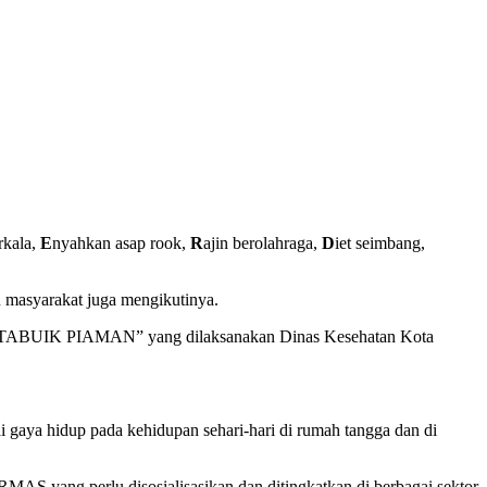
rkala,
E
nyahkan asap rook,
R
ajin berolahraga,
D
iet seimbang,
ru masyarakat juga mengikutinya.
t “TABUIK PIAMAN” yang dilaksanakan Dinas Kesehatan Kota
 gaya hidup pada kehidupan sehari-hari di rumah tangga dan di
AS yang perlu disosialisasikan dan ditingkatkan di berbagai sektor