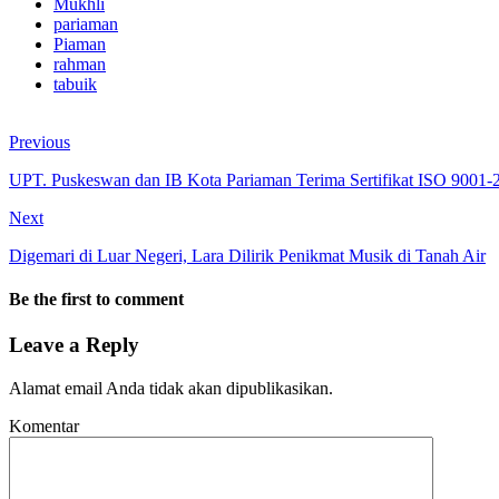
Mukhli
pariaman
Piaman
rahman
tabuik
Previous
UPT. Puskeswan dan IB Kota Pariaman Terima Sertifikat ISO 9001-
Next
Digemari di Luar Negeri, Lara Dilirik Penikmat Musik di Tanah Air
Be the first to comment
Leave a Reply
Alamat email Anda tidak akan dipublikasikan.
Komentar