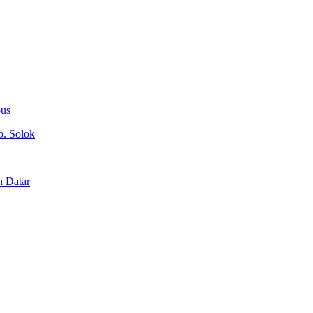
ous
b. Solok
h Datar