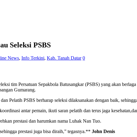
jau Seleksi PSBS
line News
,
Info Terkini
,
Kab. Tanah Datar
0
eleksi tim Persatuan Sepakbola Batusangkar (PSBS) yang akan berlaga
Lapangan Gumarang.
an Pelatih PSBS berharap seleksi dilaksanakan dengan baik, sehingga 
oordinasi antar pemain, ikuti saran pelatih dan terus jaga kesehatan,dan
orehkan prestasi dan harumkan nama Luhak Nan Tuo.
sehingga prestasi juga bisa diraih,” tegasnya.**
John Denis