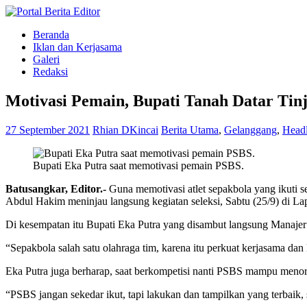
Beranda
Iklan dan Kerjasama
Galeri
Redaksi
Motivasi Pemain, Bupati Tanah Datar Tin
27 September 2021
Rhian DKincai
Berita Utama
,
Gelanggang
,
Head
Bupati Eka Putra saat memotivasi pemain PSBS.
Batusangkar, Editor.-
Guna memotivasi atlet sepakbola yang ikuti s
Abdul Hakim meninjau langsung kegiatan seleksi, Sabtu (25/9) di 
Di kesempatan itu Bupati Eka Putra yang disambut langsung Manajer d
“Sepakbola salah satu olahraga tim, karena itu perkuat kerjasama dan k
Eka Putra juga berharap, saat berkompetisi nanti PSBS mampu men
“PSBS jangan sekedar ikut, tapi lakukan dan tampilkan yang terbaik, 