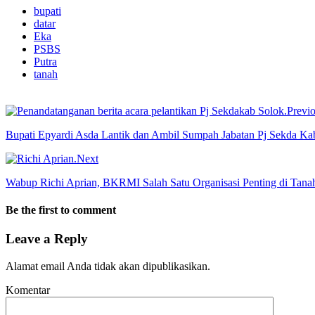
bupati
datar
Eka
PSBS
Putra
tanah
Previ
Bupati Epyardi Asda Lantik dan Ambil Sumpah Jabatan Pj Sekda Ka
Next
Wabup Richi Aprian, BKRMI Salah Satu Organisasi Penting di Tana
Be the first to comment
Leave a Reply
Alamat email Anda tidak akan dipublikasikan.
Komentar