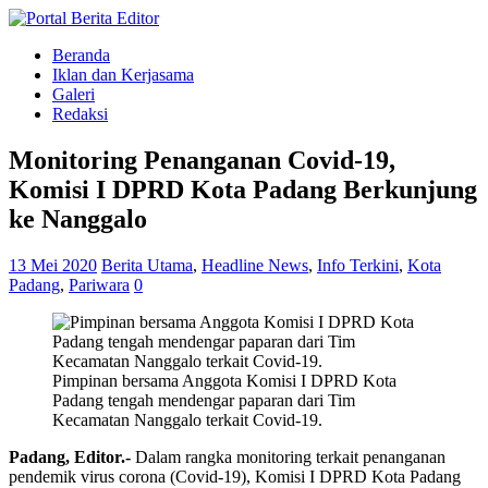
Beranda
Iklan dan Kerjasama
Galeri
Redaksi
Monitoring Penanganan Covid-19,
Komisi I DPRD Kota Padang Berkunjung
ke Nanggalo
13 Mei 2020
Berita Utama
,
Headline News
,
Info Terkini
,
Kota
Padang
,
Pariwara
0
Pimpinan bersama Anggota Komisi I DPRD Kota
Padang tengah mendengar paparan dari Tim
Kecamatan Nanggalo terkait Covid-19.
Padang, Editor.-
Dalam rangka monitoring terkait penanganan
pendemik virus corona (Covid-19), Komisi I DPRD Kota Padang