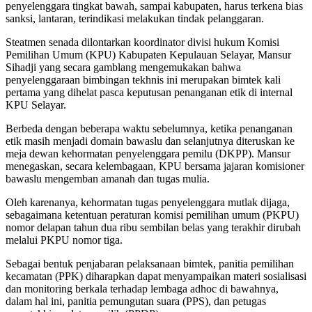
penyelenggara tingkat bawah, sampai kabupaten, harus terkena bias
sanksi, lantaran, terindikasi melakukan tindak pelanggaran.
Steatmen senada dilontarkan koordinator divisi hukum Komisi
Pemilihan Umum (KPU) Kabupaten Kepulauan Selayar, Mansur
Sihadji yang secara gamblang mengemukakan bahwa
penyelenggaraan bimbingan tekhnis ini merupakan bimtek kali
pertama yang dihelat pasca keputusan penanganan etik di internal
KPU Selayar.
Berbeda dengan beberapa waktu sebelumnya, ketika penanganan
etik masih menjadi domain bawaslu dan selanjutnya diteruskan ke
meja dewan kehormatan penyelenggara pemilu (DKPP). Mansur
menegaskan, secara kelembagaan, KPU bersama jajaran komisioner
bawaslu mengemban amanah dan tugas mulia.
Oleh karenanya, kehormatan tugas penyelenggara mutlak dijaga,
sebagaimana ketentuan peraturan komisi pemilihan umum (PKPU)
nomor delapan tahun dua ribu sembilan belas yang terakhir dirubah
melalui PKPU nomor tiga.
Sebagai bentuk penjabaran pelaksanaan bimtek, panitia pemilihan
kecamatan (PPK) diharapkan dapat menyampaikan materi sosialisasi
dan monitoring berkala terhadap lembaga adhoc di bawahnya,
dalam hal ini, panitia pemungutan suara (PPS), dan petugas