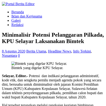
Beranda
Iklan dan Kerjasama
Galeri
Redaksi
Minimalisir Potensi Pelanggaran Pilkada,
KPU Selayar Laksanakan Bimtek
8 Agustus 2020
Berita Utama
,
Headline News
,
Info Terkini
,
Nusantara
0
Bimtek yang digelar KPU Selayar.
Selayar, Editor.-
Potensi dan indikasi pelanggaran administratif,
kode etik, dan sengketa pemilu menjadi agenda pokok yang secara
dini, berusaha untuk diminimalisir oleh jajaran Komisi Pemilihan
Umum (KPU) Kabupaten Kepulauan Selayar, Sulawesi-Selatan
dalam tekhnis penyelenggaraan pilkada, pemilihan calon bupati dan
wakil bupati Kabupaten Kepulauan Selayar, tahun 2020.
Hal tersebut terungkap melalui rangkaian kegiatan bimbingan