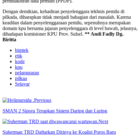
pemutakhiran data pemilih (PPDP).
Dengan demikian, kehadiran penyelenggara tekhnis pemilu di
pilkada, diharapkan tidak menjadi bahagian dari masalah. Karena
keadilan dalam penyelenggaraan pemilu, sepenuhnya merupakan
domain kpu bersama jajaran penyelenggara di level bawah, jelasnya,
dihadapan komisioner KPU Prov. Sulsel.
** Andi Fadly Dg.
Biritta
bimtek
etik
kode
kpu
pelanggaran
pilkaa
Selayar
Previous
SMAN 2 Sipora Terapkan Sistem Daring dan Luring
Next
Suherman TRD Daftarkan Dirinya ke Koalisi Poros Baru