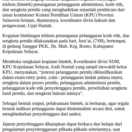
tekhnis (bimtek) penanganan pelanggaran administrasi, kode etik,
dan sengketa pemilu yang menghadirkan sejumlah pembicara dari
unsur komisioner Komisi Pemilihan Umum (KPU) Provinsi
Sulawesi-Selatan, diantaranya, koordinator divisi hukum dan
pengawasan, Uppi Hastati.
Kegiatan bimbingan tekhnis penanganan pelanggaran kode etik, dan
sengketa pemilu dilaksanakan pada hari, Jum’at, (7/08), bertempat,
di gedung Sanggar PKK, Jln. Muh. Krg. Bonto, Kabupaten
Kepulauan Selayar.
Membuka rangkaian kegiatan bimtek, Koordinator divisi SDM,
KPU Kepulauan Selayar, Andi Nastuti yang tampil mewakili ketua
KPU, menyatakan, “potensi pelanggaran pemilu diklasifikasikan
dalam enam entry point, yaitu : pelanggaran tindak pidana murni,
sengketa dalam proses pemilu, pelanggaran administrasi pemilu,
pelanggaran kode etik penyelenggara pemilu, perselisihan sengketa
hasil pemilu, dan sengketa hukum lainnya”.
Sebagai bentuk output, pelaksanaan bimtek, ia berharap, agar segala
bentuk indikasi pelanggaran dapat diminimalisir secara dini, untuk
menghindarkan penyelenggara dari sanksi.
Jajaran penyelenggara diharapkan dapat berkaca dan belajar dari
pengalaman penyelenggaraan pilkada-pilkada sebelumnya, saat