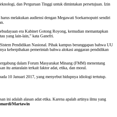
eknologi, dan Perguruan Tinggi untuk dimintakan persetujuan. Izin
P harus melakukan audiensi dengan Megawati Soekarnoputri sendiri
an.
dan Kebudayaan era Kabinet Gotong Royong, kemudian memantapkan
u yang lain-lain,” kata Ganefri.
g Sistem Pendidikan Nasional. Pihak kampus beranggapan bahwa UU
atunya keberpihakan pemerintah bahwa alokasi anggaran pendidikan
g tergabung dalam Forum Masyarakat Minang (FMM) menentang
itu antaralain terkait faktor adat, etika, dan moral.
pada 10 Januari 2017, yang menyebut hidupnya idiologi tertutup.
n ini adalah alasan adat etika. Karena apalah artinya ilmu yang
s
mardi
/Martawin