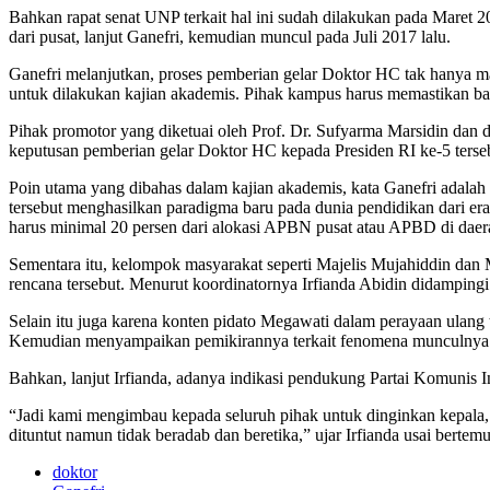
Bahkan rapat senat UNP terkait hal ini sudah dilakukan pada Maret 
dari pusat, lanjut Ganefri, kemudian muncul pada Juli 2017 lalu.
Ganefri melanjutkan, proses pemberian gelar Doktor HC tak hanya ma
untuk dilakukan kajian akademis. Pihak kampus harus memastikan 
Pihak promotor yang diketuai oleh Prof. Dr. Sufyarma Marsidin da
keputusan pemberian gelar Doktor HC kepada Presiden RI ke-5 terseb
Poin utama yang dibahas dalam kajian akademis, kata Ganefri ada
tersebut menghasilkan paradigma baru pada dunia pendidikan dari er
harus minimal 20 persen dari alokasi APBN pusat atau APBD di daera
Sementara itu, kelompok masyarakat seperti Majelis Mujahiddin 
rencana tersebut. Menurut koordinatornya Irfianda Abidin didampingi W
Selain itu juga karena konten pidato Megawati dalam perayaan ulang 
Kemudian menyampaikan pemikirannya terkait fenomena munculnya 
Bahkan, lanjut Irfianda, adanya indikasi pendukung Partai Komunis 
“Jadi kami mengimbau kepada seluruh pihak untuk dinginkan kepala, ka
dituntut namun tidak beradab dan beretika,” ujar Irfianda usai be
doktor