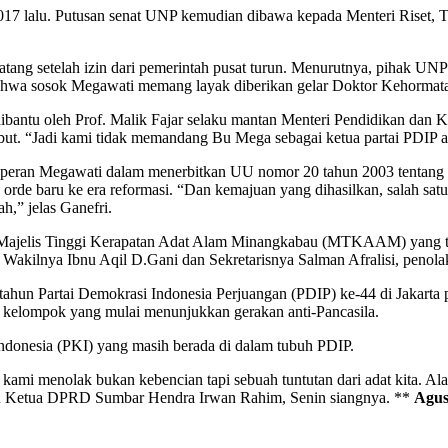
2017 lalu. Putusan senat UNP kemudian dibawa kepada Menteri Riset, T
tang setelah izin dari pemerintah pusat turun. Menurutnya, pihak UN
bahwa sosok Megawati memang layak diberikan gelar Doktor Kehormat
n dibantu oleh Prof. Malik Fajar selaku mantan Menteri Pendidikan 
ut. “Jadi kami tidak memandang Bu Mega sebagai ketua partai PDIP ata
lah peran Megawati dalam menerbitkan UU nomor 20 tahun 2003 tentan
a orde baru ke era reformasi. “Dan kemajuan yang dihasilkan, salah s
h,” jelas Ganefri.
dan Majelis Tinggi Kerapatan Adat Alam Minangkabau (MTKAAM) yan
akilnya Ibnu Aqil D.Gani dan Sekretarisnya Salman Afralisi, penolakan 
tahun Partai Demokrasi Indonesia Perjuangan (PDIP) ke-44 di Jakarta 
kelompok yang mulai menunjukkan gerakan anti-Pancasila.
Indonesia (PKI) yang masih berada di dalam tubuh PDIP.
mi menolak bukan kebencian tapi sebuah tuntutan dari adat kita. Alasa
rtemu Ketua DPRD Sumbar Hendra Irwan Rahim, Senin siangnya. **
Agu