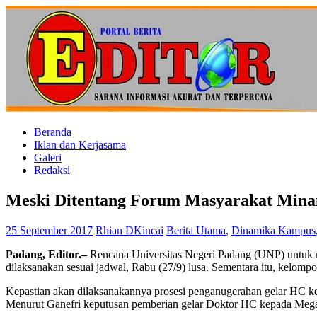
Beranda
Iklan dan Kerjasama
Galeri
Redaksi
Meski Ditentang Forum Masyarakat Mina
25 September 2017
Rhian DKincai
Berita Utama
,
Dinamika Kampus
Padang, Editor
.
–
Rencana Universitas Negeri Padang (UNP) untuk
dilaksanakan sesuai jadwal, Rabu (27/9) lusa. Sementara itu, kelo
Kepastian akan dilaksanakannya prosesi penganugerahan gelar HC k
Menurut Ganefri keputusan pemberian gelar Doktor HC kepada Megaw