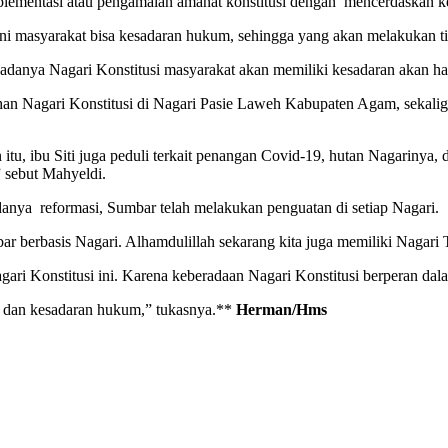
lementasi atau pengamalan amanat konstitusi dengan mencerdaskan k
ni masyarakat bisa kesadaran hukum, sehingga yang akan melakukan t
danya Nagari Konstitusi masyarakat akan memiliki kesadaran akan hak
n Nagari Konstitusi di Nagari Pasie Laweh Kabupaten Agam, sekaligu
itu, ibu Siti juga peduli terkait penangan Covid-19, hutan Nagarinya
” sebut Mahyeldi.
nya reformasi, Sumbar telah melakukan penguatan di setiap Nagari.
berbasis Nagari. Alhamdulillah sekarang kita juga memiliki Nagari T
ari Konstitusi ini. Karena keberadaan Nagari Konstitusi berperan da
, dan kesadaran hukum,” tukasnya.**
Herman/Hms