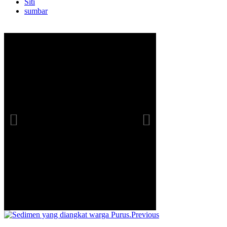
Siti
sumbar
Previous
info heading
info content