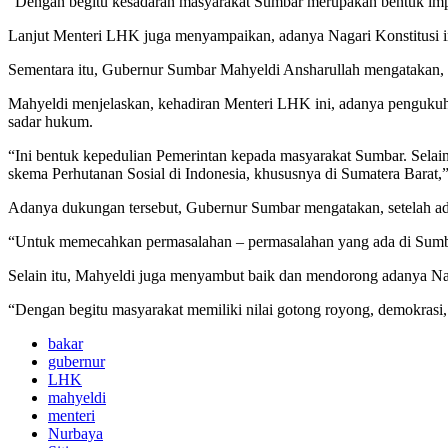
“Dengan begitu kesadaran masyarakat Sumbar merupakan bentuk imp
Lanjut Menteri LHK juga menyampaikan, adanya Nagari Konstitusi i
Sementara itu, Gubernur Sumbar Mahyeldi Ansharullah mengatakan, a
Mahyeldi menjelaskan, kehadiran Menteri LHK ini, adanya pengukuha
sadar hukum.
“Ini bentuk kepedulian Pemerintan kepada masyarakat Sumbar. Selain 
skema Perhutanan Sosial di Indonesia, khususnya di Sumatera Barat,
Adanya dukungan tersebut, Gubernur Sumbar mengatakan, setelah ada
“Untuk memecahkan permasalahan – permasalahan yang ada di Sumbar 
Selain itu, Mahyeldi juga menyambut baik dan mendorong adanya Nag
“Dengan begitu masyarakat memiliki nilai gotong royong, demokrasi
bakar
gubernur
LHK
mahyeldi
menteri
Nurbaya