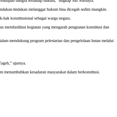
ehidupan bangsa terhadap hukum,” ungkap Siti Nurbaya.
indakan-tindakan melanggar hukum bisa dicegah sedini mungkin.
-hak konstitusional sebagai warga negara.
s memfasilitasi kegiatan yang mengarah penguatan konstitusi dan
, dalam mendukung program pelestarian dan pengelolaan hutan melalui
ageh,” ujarnya.
lam menumbuhkan kesadaran masyarakat dalam berkonstitusi.