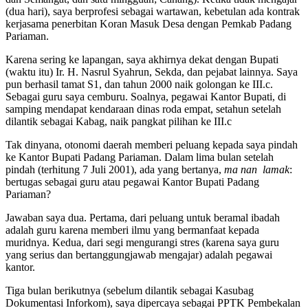
(dua hari), saya berprofesi sebagai wartawan, kebetulan ada kontrak
kerjasama penerbitan Koran Masuk Desa dengan Pemkab Padang
Pariaman.
Karena sering ke lapangan, saya akhirnya dekat dengan Bupati
(waktu itu) Ir. H. Nasrul Syahrun, Sekda, dan pejabat lainnya. Saya
pun berhasil tamat S1, dan tahun 2000 naik golongan ke III.c.
Sebagai guru saya cemburu. Soalnya, pegawai Kantor Bupati, di
samping mendapat kendaraan dinas roda empat, setahun setelah
dilantik sebagai Kabag, naik pangkat pilihan ke III.c
Tak dinyana, otonomi daerah memberi peluang kepada saya pindah
ke Kantor Bupati Padang Pariaman. Dalam lima bulan setelah
pindah (terhitung 7 Juli 2001), ada yang bertanya,
ma nan
lamak
:
bertugas sebagai guru atau pegawai Kantor Bupati Padang
Pariaman?
Jawaban saya dua. Pertama, dari peluang untuk beramal ibadah
adalah guru karena memberi ilmu yang bermanfaat kepada
muridnya. Kedua, dari segi mengurangi stres (karena saya guru
yang serius dan bertanggungjawab mengajar) adalah pegawai
kantor.
Tiga bulan berikutnya (sebelum dilantik sebagai Kasubag
Dokumentasi Inforkom), saya dipercaya sebagai PPTK Pembekalan