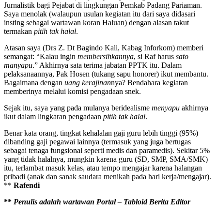
Jurnalistik bagi Pejabat di lingkungan Pemkab Padang Pariaman.
Saya menolak (walaupun usulan kegiatan itu dari saya didasari
insting sebagai wartawan koran Haluan) dengan alasan takut
termakan
pitih tak halal
.
Atasan saya (Drs Z. Dt Bagindo Kali, Kabag Inforkom) memberi
semangat: “Kalau ingin
membersihkannya
, si Raf harus
sato
manyapu
.” Akhirnya sata terima jabatan PPTK itu. Dalam
pelaksanaannya, Pak Hosen (tukang sapu honorer) ikut membantu.
Bagaimana dengan
uang kerajinan
nya? Bendahara kegiatan
memberinya melalui komisi pengadaan snek.
Sejak itu, saya yang pada mulanya beridealisme
menyapu
akhirnya
ikut dalam lingkaran pengadaan
pitih tak halal
.
Benar kata orang, tingkat kehalalan gaji guru lebih tinggi (95%)
dibanding gaji pegawai lainnya (termasuk yang juga bertugas
sebagai tenaga fungsional seperti medis dan paramedis). Sekitar 5%
yang tidak halalnya, mungkin karena guru (SD, SMP, SMA/SMK)
itu, terlambat masuk kelas, atau tempo mengajar karena halangan
pribadi (anak dan sanak saudara menikah pada hari kerja/mengajar).
**
Rafendi
**
Penulis adalah wartawan Portal – Tabloid Berita Editor