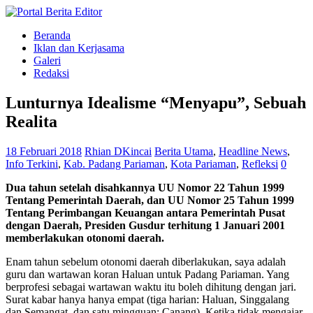
Beranda
Iklan dan Kerjasama
Galeri
Redaksi
Lunturnya Idealisme “Menyapu”, Sebuah
Realita
18 Februari 2018
Rhian DKincai
Berita Utama
,
Headline News
,
Info Terkini
,
Kab. Padang Pariaman
,
Kota Pariaman
,
Refleksi
0
Dua tahun setelah disahkannya UU Nomor 22 Tahun 1999
Tentang Pemerintah Daerah, dan UU Nomor 25 Tahun 1999
Tentang Perimbangan Keuangan antara Pemerintah Pusat
dengan Daerah, Presiden Gusdur terhitung 1 Januari 2001
memberlakukan otonomi daerah.
Enam tahun sebelum otonomi daerah diberlakukan, saya adalah
guru dan wartawan koran Haluan untuk Padang Pariaman. Yang
berprofesi sebagai wartawan waktu itu boleh dihitung dengan jari.
Surat kabar hanya hanya empat (tiga harian: Haluan, Singgalang
dan Semangat, dan satu mingguan; Canang). Ketika tidak mengajar