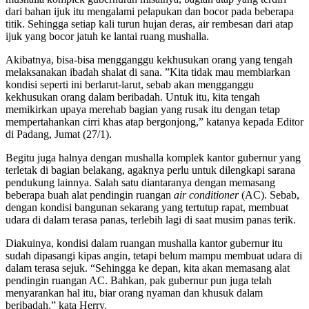
dari bahan ijuk itu mengalami pelapukan dan bocor pada beberapa
titik. Sehingga setiap kali turun hujan deras, air rembesan dari atap
ijuk yang bocor jatuh ke lantai ruang mushalla.
Akibatnya, bisa-bisa mengganggu kekhusukan orang yang tengah
melaksanakan ibadah shalat di sana. ”Kita tidak mau membiarkan
kondisi seperti ini berlarut-larut, sebab akan mengganggu
kekhusukan orang dalam beribadah. Untuk itu, kita tengah
memikirkan upaya merehab bagian yang rusak itu dengan tetap
mempertahankan cirri khas atap bergonjong,” katanya kepada Editor
di Padang, Jumat (27/1).
Begitu juga halnya dengan mushalla komplek kantor gubernur yang
terletak di bagian belakang, agaknya perlu untuk dilengkapi sarana
pendukung lainnya. Salah satu diantaranya dengan memasang
beberapa buah alat pendingin ruangan
air conditioner
(AC). Sebab,
dengan kondisi bangunan sekarang yang tertutup rapat, membuat
udara di dalam terasa panas, terlebih lagi di saat musim panas terik.
Diakuinya, kondisi dalam ruangan mushalla kantor gubernur itu
sudah dipasangi kipas angin, tetapi belum mampu membuat udara di
dalam terasa sejuk. “Sehingga ke depan, kita akan memasang alat
pendingin ruangan AC. Bahkan, pak gubernur pun juga telah
menyarankan hal itu, biar orang nyaman dan khusuk dalam
beribadah,” kata Herry.