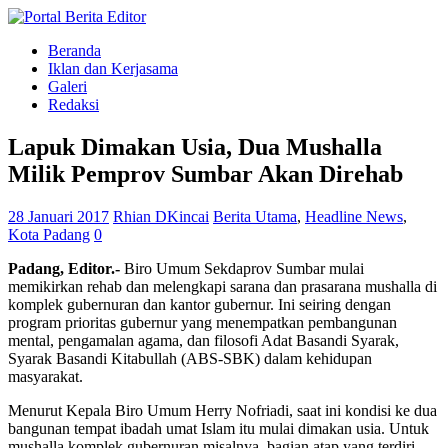
Beranda
Iklan dan Kerjasama
Galeri
Redaksi
Lapuk Dimakan Usia, Dua Mushalla
Milik Pemprov Sumbar Akan Direhab
28 Januari 2017
Rhian DKincai
Berita Utama
,
Headline News
,
Kota Padang
0
Padang, Editor.-
Biro Umum Sekdaprov Sumbar mulai
memikirkan rehab dan melengkapi sarana dan prasarana mushalla di
komplek gubernuran dan kantor gubernur. Ini seiring dengan
program prioritas gubernur yang menempatkan pembangunan
mental, pengamalan agama, dan filosofi Adat Basandi Syarak,
Syarak Basandi Kitabullah (ABS-SBK) dalam kehidupan
masyarakat.
Menurut Kepala Biro Umum Herry Nofriadi, saat ini kondisi ke dua
bangunan tempat ibadah umat Islam itu mulai dimakan usia. Untuk
mushalla komplek gubernuran misalnya, bagian atap yang terdiri