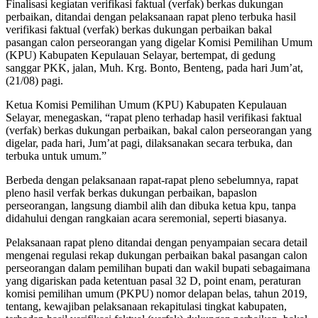
Finalisasi kegiatan verifikasi faktual (verfak) berkas dukungan
perbaikan, ditandai dengan pelaksanaan rapat pleno terbuka hasil
verifikasi faktual (verfak) berkas dukungan perbaikan bakal
pasangan calon perseorangan yang digelar Komisi Pemilihan Umum
(KPU) Kabupaten Kepulauan Selayar, bertempat, di gedung
sanggar PKK, jalan, Muh. Krg. Bonto, Benteng, pada hari Jum’at,
(21/08) pagi.
Ketua Komisi Pemilihan Umum (KPU) Kabupaten Kepulauan
Selayar, menegaskan, “rapat pleno terhadap hasil verifikasi faktual
(verfak) berkas dukungan perbaikan, bakal calon perseorangan yang
digelar, pada hari, Jum’at pagi, dilaksanakan secara terbuka, dan
terbuka untuk umum.”
Berbeda dengan pelaksanaan rapat-rapat pleno sebelumnya, rapat
pleno hasil verfak berkas dukungan perbaikan, bapaslon
perseorangan, langsung diambil alih dan dibuka ketua kpu, tanpa
didahului dengan rangkaian acara seremonial, seperti biasanya.
Pelaksanaan rapat pleno ditandai dengan penyampaian secara detail
mengenai regulasi rekap dukungan perbaikan bakal pasangan calon
perseorangan dalam pemilihan bupati dan wakil bupati sebagaimana
yang digariskan pada ketentuan pasal 32 D, point enam, peraturan
komisi pemilihan umum (PKPU) nomor delapan belas, tahun 2019,
tentang, kewajiban pelaksanaan rekapitulasi tingkat kabupaten,