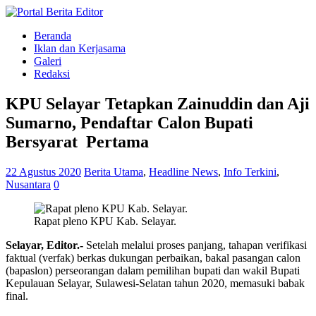
Beranda
Iklan dan Kerjasama
Galeri
Redaksi
KPU Selayar Tetapkan Zainuddin dan Aji
Sumarno, Pendaftar Calon Bupati
Bersyarat Pertama
22 Agustus 2020
Berita Utama
,
Headline News
,
Info Terkini
,
Nusantara
0
Rapat pleno KPU Kab. Selayar.
Selayar, Editor.-
Setelah melalui proses panjang, tahapan verifikasi
faktual (verfak) berkas dukungan perbaikan, bakal pasangan calon
(bapaslon) perseorangan dalam pemilihan bupati dan wakil Bupati
Kepulauan Selayar, Sulawesi-Selatan tahun 2020, memasuki babak
final.