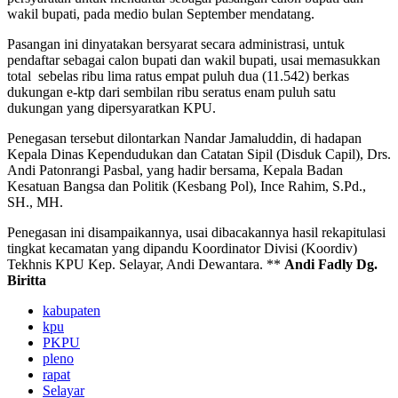
wakil bupati, pada medio bulan September mendatang.
Pasangan ini dinyatakan bersyarat secara administrasi, untuk
pendaftar sebagai calon bupati dan wakil bupati, usai memasukkan
total sebelas ribu lima ratus empat puluh dua (11.542) berkas
dukungan e-ktp dari sembilan ribu seratus enam puluh satu
dukungan yang dipersyaratkan KPU.
Penegasan tersebut dilontarkan Nandar Jamaluddin, di hadapan
Kepala Dinas Kependudukan dan Catatan Sipil (Disduk Capil), Drs.
Andi Patonrangi Pasbal, yang hadir bersama, Kepala Badan
Kesatuan Bangsa dan Politik (Kesbang Pol), Ince Rahim, S.Pd.,
SH., MH.
Penegasan ini disampaikannya, usai dibacakannya hasil rekapitulasi
tingkat kecamatan yang dipandu Koordinator Divisi (Koordiv)
Tekhnis KPU Kep. Selayar, Andi Dewantara. **
Andi Fadly Dg.
Biritta
kabupaten
kpu
PKPU
pleno
rapat
Selayar