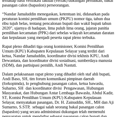
terhadap hasil verifikasi faktual (verfak) dukungan perbaikan, bakal
pasangan calon (bapaslon) perseorangan.
“Nandar Jamaluddin menegaskan, ketentuan ini, didasarkan pada
peraturan komisi pemilihan umum (PKPU) nomor tiga, tahun dua
ribu tujuh belas, tentang pencalonan bupati dan wakil bupati tahun
2020”, ujarnya di hadapan, lima puluh lima orang, jajaran panitia
pemilihan kecamatan (PPK) dari sebelas wilayah kecamatan daratan
dan kepulauan yang menjadi peserta rapat pleno terbuka.
Rapat pleno dihadiri tiga orang komisioner, Komisi Pemilihan
Umum (KPU) Kabupaten Kepulauan Selayar yang terdiri dari
ketua, Nandar Jamaluddin, koordinator divisi tekhnis KPU, Andi
Dewantara, dan koordinator divisi sosialisasi, sumberdaya manusia
(SDM), dan partisipasi pemilih, Andi Nastuti.
Dalam pelaksanaan rapat pleno yang dihadiri oleh staf ahli bupati,
Andi Baso, SH, tim forum komunikasi pimpinan daerah
(forkopimda), lo penghubung pasangan calon, ketua bawaslu,
Suharno, SH dan koordinator divisi Pengawasan, Hubungan
Masyarakat, dan Hubungan Antar Lembaga Bawaslu, Abdul Kadir,
ST, Komisi Pemilihan Umum (KPU) Kabupaten Kepulauan
Selayar, menyatakan pasangan, Dr. H. Zainuddin, SH., MH dan Aji
Sumarno, S.STP, sebagai salah seorang bakal pasangan calon
(bapaslon) yang secara administrasi dukungan telah memenuhi
persyaratan untuk mendaftar sebagai pasangan calon bupati dan