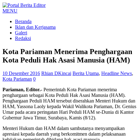
MENU
Beranda
Iklan dan Kerjasama
Galeri
Redaksi
Kota Pariaman Menerima Penghargaan
Kota Peduli Hak Asasi Manusia (HAM)
10 Desember 2016
Rhian DKincai
Berita Utama
,
Headline News
,
Kota Pariaman
0
Pariaman, Editor.-
Pemerintah Kota Pariaman menerima
penghargaan sebagai Kota Peduli Hak Asasi Manusia (HAM).
Penghargaan Peduli HAM tersebut diserahkan Menteri Hukum dan
HAM, Yassona Laoly kepada Wakil Walikota Pariaman, Dr. Genius
Umar pada acara peringatan Hari Peduli HAM se-Dunia di Kantor
Gubernur Jawa Timur, Surabaya, Kamis (8/12).
Menteri Hukum dan HAM dalam sambutanya menyampaikan
apresiasi kepada daerah yang berkomitmen dalam pelaksanaan
kebijakan pemerintah dibidang hak asasi manusia.