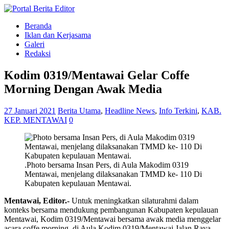
Beranda
Iklan dan Kerjasama
Galeri
Redaksi
Kodim 0319/Mentawai Gelar Coffe
Morning Dengan Awak Media
27 Januari 2021
Berita Utama
,
Headline News
,
Info Terkini
,
KAB.
KEP. MENTAWAI
0
.Photo bersama Insan Pers, di Aula Makodim 0319
Mentawai, menjelang dilaksanakan TMMD ke- 110 Di
Kabupaten kepulauan Mentawai.
Mentawai, Editor.-
Untuk meningkatkan silaturahmi dalam
konteks bersama mendukung pembangunan Kabupaten kepulauan
Mentawai, Kodim 0319/Mentawai bersama awak media menggelar
acara coffe morning, di Aula Kodim 0319/Mentawai Jalan.Raya