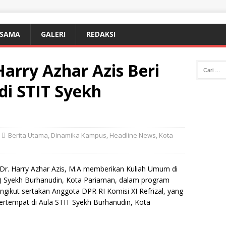
ASAMA
GALERI
REDAKSI
arry Azhar Azis Beri
i STIT Syekh
Berita Utama
,
Dinamika Kampus
,
Headline News
,
Kota
Dr. Harry Azhar Azis, M.A memberikan Kuliah Umum di
IT) Syekh Burhanudin, Kota Pariaman, dalam program
kut sertakan Anggota DPR RI Komisi XI Refrizal, yang
ertempat di Aula STIT Syekh Burhanudin, Kota