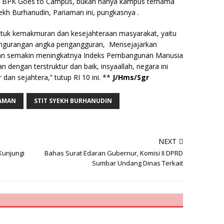
g BPK Goes to Campus, bukan hanya kampus ternama
yekh Burhanudin, Pariaman ini, pungkasnya .
untuk kemakmuran dan kesejahteraan masyarakat, yaitu
engurangan angka pengangguran, Mensejajarkan
an semakin meningkatnya Indeks Pembangunan Manusia
kan dengan terstruktur dan baik, insyaallah, negara ini
an sejahtera,” tutup RI 10 ini. **
J/Hms/Sgr
AMAN
STIT SYEKH BURHANUDIN
NEXT
Kunjungi
Bahas Surat Edaran Gubernur, Komisi II DPRD
Sumbar Undang Dinas Terkait