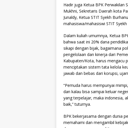
Hadir juga Ketua BPK Perwakilan S
Mukhni, Sekretaris Daerah kota Pa
Junaldy, Ketua STIT Syekh Burhanu
mahasiswa/mahasiswi STIT Syekh 
Dalam kuliah umumnya, Ketua BPK
bahwa saat ini 20% dana pendidika
sikapi dengan bijak, bagaimana p
pengelolaan dan kinerja dari Peme
Kabupaten/Kota, harus mengacu p
menciptakan sistem tata kelola ke
jawab dan bebas dari korupsi, ujar
“Pemuda harus mempunyai mimpi, d
dan kalau bisa sampai keluar nege
yang terpelajar, maka indonesia, 
baik,” tuturnya.
BPK bekerjasama dengan dunia pen
memahami dan mengambil kebijaka