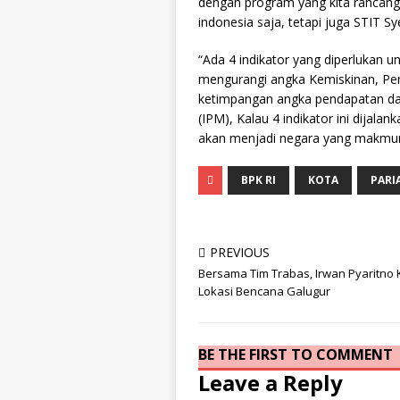
dengan program yang kita rancan
indonesia saja, tetapi juga STIT S
“Ada 4 indikator yang diperlukan 
mengurangi angka Kemiskinan, P
ketimpangan angka pendapatan d
(IPM), Kalau 4 indikator ini dijalan
akan menjadi negara yang makmur d
BPK RI
KOTA
PARI
PREVIOUS
Bersama Tim Trabas, Irwan Pyaritno 
Lokasi Bencana Galugur
BE THE FIRST TO COMMENT
Leave a Reply