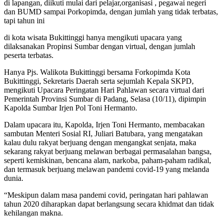
di lapangan, diikuti mulai dari pelajar,organisasi , pegawai negeri
dan BUMD sampai Porkopimda, dengan jumlah yang tidak terbatas,
tapi tahun ini
di kota wisata Bukittinggi hanya mengikuti upacara yang
dilaksanakan Propinsi Sumbar dengan virtual, dengan jumlah
peserta terbatas.
Hanya Pjs. Walikota Bukittinggi bersama Forkopimda Kota
Bukittinggi, Sekretaris Daerah serta sejumlah Kepala SKPD,
mengikuti Upacara Peringatan Hari Pahlawan secara virtual dari
Pemerintah Provinsi Sumbar di Padang, Selasa (10/11), dipimpin
Kapolda Sumbar Irjen Pol Toni Hermanto.
Dalam upacara itu, Kapolda, Irjen Toni Hermanto, membacakan
sambutan Menteri Sosial RI, Juliari Batubara, yang mengatakan
kalau dulu rakyat berjuang dengan mengangkat senjata, maka
sekarang rakyat berjuang melawan berbagai permasalahan bangsa,
seperti kemiskinan, bencana alam, narkoba, paham-paham radikal,
dan termasuk berjuang melawan pandemi covid-19 yang melanda
dunia.
“Meskipun dalam masa pandemi covid, peringatan hari pahlawan
tahun 2020 diharapkan dapat berlangsung secara khidmat dan tidak
kehilangan makna.