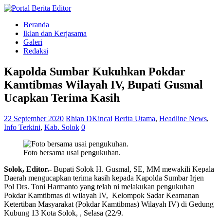
Beranda
Iklan dan Kerjasama
Galeri
Redaksi
Kapolda Sumbar Kukuhkan Pokdar
Kamtibmas Wilayah IV, Bupati Gusmal
Ucapkan Terima Kasih
22 September 2020
Rhian DKincai
Berita Utama
,
Headline News
,
Info Terkini
,
Kab. Solok
0
Foto bersama usai pengukuhan.
Solok, Editor.-
Bupati Solok H. Gusmal, SE, MM mewakili Kepala
Daerah mengucapkan terima kasih kepada Kapolda Sumbar Irjen
Pol Drs. Toni Harmanto yang telah ni melakukan pengukuhan
Pokdar Kamtibmas di wilayah IV, Kelompok Sadar Keamanan
Ketertiban Masyarakat (Pokdar Kamtibmas) Wilayah IV) di Gedung
Kubung 13 Kota Solok, , Selasa (22/9.