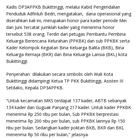
Kadis DP3APPKB Bukittinggi, melalui Kabid Pengendalian
Penduduk Adfinluh Bedri, mengatakan, dana operasional yang
diserahkan kali ini, merupakan honor para kader periode Mei
dan Juni. tercatat jumklah kader yang menerima honor
tersebut 538 orang. Terdiri dari petugas Pembantu Pembina
Keluarga Berencana Kelurahan (PPKBK) dan sub PPKBK serta
Kader Kelompok Kegiatan Bina Keluarga Balita (BKB), Bina
Keluarga Remaja (BKR) dan Bina Keluarga Lansia (BKL) kota
Bukittinggi.
Penyerahan dilakukan secara simbolis oleh Wali Kota
Bukittinggi didampingi Ketua TP PKK Bukittinggi, Asisten III
Setdako, Kepala DP3APPKB.
“Untuk kecamatan MKS terdapat 137 kader, ABTB sebanyak
134 kader dan Guguak Panjang 217 kader. Untuk kader PPKBK
menerima Rp 250 ribu per bulan, Sub PPKBK berprestasi
menerima Rp 200 ribu per bulan, sub PPKBK lainnya Rp 150
ribu per bulan. Sedangkan kader poktan BKB, BKR dan BKL
menerima Rp 50 ribu per bulan,” jelasnya.