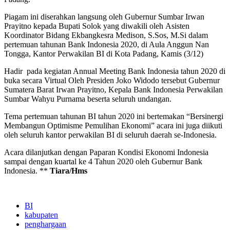
Piagam ini diserahkan langsung oleh Gubernur Sumbar Irwan
Prayitno kepada Bupati Solok yang diwakili oleh Asisten
Koordinator Bidang Ekbangkesra Medison, S.Sos, M.Si dalam
pertemuan tahunan Bank Indonesia 2020, di Aula Anggun Nan
Tongga, Kantor Perwakilan BI di Kota Padang, Kamis (3/12)
Hadir pada kegiatan Annual Meeting Bank Indonesia tahun 2020 di
buka secara Virtual Oleh Presiden Joko Widodo tersebut Gubernur
Sumatera Barat Irwan Prayitno, Kepala Bank Indonesia Perwakilan
Sumbar Wahyu Purnama beserta seluruh undangan.
Tema pertemuan tahunan BI tahun 2020 ini bertemakan “Bersinergi
Membangun Optimisme Pemulihan Ekonomi” acara ini juga diikuti
oleh seluruh kantor perwakilan BI di seluruh daerah se-Indonesia.
Acara dilanjutkan dengan Paparan Kondisi Ekonomi Indonesia
sampai dengan kuartal ke 4 Tahun 2020 oleh Gubernur Bank
Indonesia. **
Tiara/Hms
BI
kabupaten
penghargaan