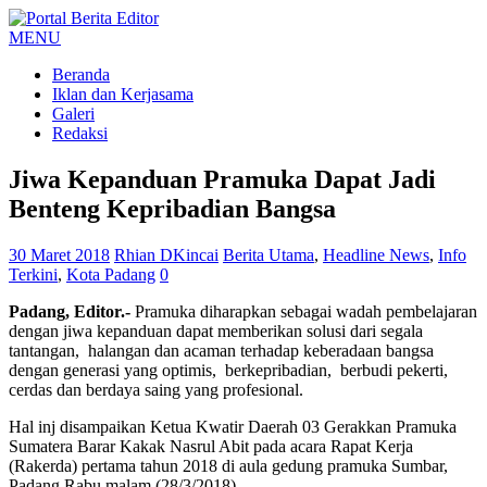
MENU
Beranda
Iklan dan Kerjasama
Galeri
Redaksi
Jiwa Kepanduan Pramuka Dapat Jadi
Benteng Kepribadian Bangsa
30 Maret 2018
Rhian DKincai
Berita Utama
,
Headline News
,
Info
Terkini
,
Kota Padang
0
Padang, Editor.-
Pramuka diharapkan sebagai wadah pembelajaran
dengan jiwa kepanduan dapat memberikan solusi dari segala
tantangan, halangan dan acaman terhadap keberadaan bangsa
dengan generasi yang optimis, berkepribadian, berbudi pekerti,
cerdas dan berdaya saing yang profesional.
Hal inj disampaikan Ketua Kwatir Daerah 03 Gerakkan Pramuka
Sumatera Barar Kakak Nasrul Abit pada acara Rapat Kerja
(Rakerda) pertama tahun 2018 di aula gedung pramuka Sumbar,
Padang Rabu malam (28/3/2018).