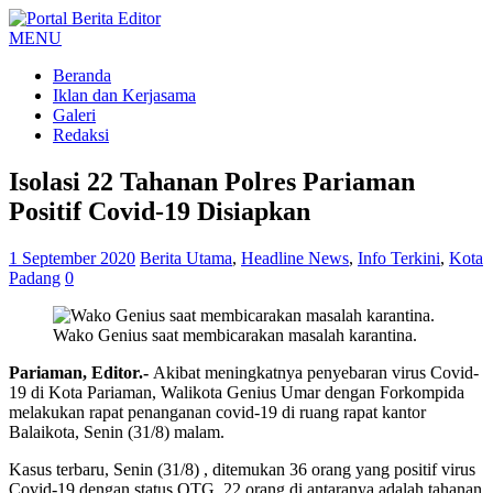
MENU
Beranda
Iklan dan Kerjasama
Galeri
Redaksi
Isolasi 22 Tahanan Polres Pariaman
Positif Covid-19 Disiapkan
1 September 2020
Berita Utama
,
Headline News
,
Info Terkini
,
Kota
Padang
0
Wako Genius saat membicarakan masalah karantina.
Pariaman, Editor.-
Akibat meningkatnya penyebaran virus Covid-
19 di Kota Pariaman, Walikota Genius Umar dengan Forkompida
melakukan rapat penanganan covid-19 di ruang rapat kantor
Balaikota, Senin (31/8) malam.
Kasus terbaru, Senin (31/8) , ditemukan 36 orang yang positif virus
Covid-19 dengan status OTG. 22 orang di antaranya adalah tahanan