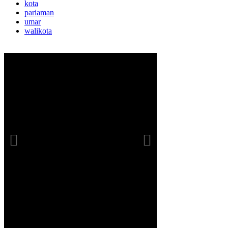
kota
pariaman
umar
walikota