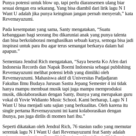
Punya potensi untuk blow up, tapi perlu diaransemen ulang biar
sesuai dengan era sekarang. Yang bisa diambil dari lirik lagu N I
Want U adalah jika punya keinginan jangan pernah menyerah,” kata
Revemayuzumi.
Pada kesempatan yang sama, Santy mengatakan, “Suatu
kebanggaan bagi seorang ibu dikaruniai anak yang punya talenta
dan bisa berkolaborasi menghasilkan sebuah karya, semoga bisa jadi
inspirasi untuk para ibu agar terus semangat berkarya dalam hal
apapun.”
Sementara Jendral Rich mengatakan, “Saya beserta Ko Afen dari
Indonesia Records dan Napak Boemi Indonesia sebagai publishing
Revemayuzumi melihat potensi lebih yang dimiliki oleh
Revemayuzumi. Mahasiswa aktif di Universitas Padjadjaran
Fakultas Ilmu Budaya Jurusan Sastra Jepang Semester 4 ini tidak
hanya mampu membuat musik tapi juga mampu memproduksi
musik, dikolaborasikan dengan Santy, ibunya yang merupakan guru
vokal di Yovie Widianto Music School. Kami berharap, Lagu N I
Want U bisa menjadi satu sajian yang berkualitas. Oleh karena itu
single pertama Revemayuzumi ini kami kolaborasikan dengan
ibunya, pas juga dirilis di momen hari ibu.”
Seperti dikatakan oleh Jendral Rich, 76 stasiun radio yang memutar
serentak lagu N I Want U dari Revemayuzumi feat Santy adalah