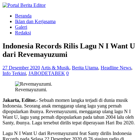
Beranda
Iklan dan Kerjasama
Galeri
Redaksi
Indonesia Records Rilis Lagu N I Want U
dari Revemayuzumi
27 Desember 2020
Artis & Musik
,
Berita Utama
,
Headline News
,
Info Terkini
,
JABODETABEK
0
Revemayuzumi.
Jakarta, Editor.-
Sebuah momen langka terjadi di dunia musik
Indonesia. Seorang anak menggarap ulang lagu yang pernah
dipopularkan ibunya. Revemayuzumi, menggarap ulang lagu N I
Want U, lagu yang pernah dipopularkan pada tahun 2004 lalu oleh
Santy, ibunya. Lagu tersebut dirilis tepat diperayaan Hari Ibu 2020.
Lagu N I Want U dari Revemayuzumi feat Santy dirilis Indonesia
Records pada Selasa 22 Desember 2020 di 76 stasiun radio di