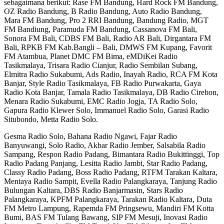
sebagaimana berikut: Rase FM Bandung, Hard Rock FM Bandung,
OZ Radio Bandung, B Radio Bandung, Auto Radio Bandung,
Mara FM Bandung, Pro 2 RRI Bandung, Bandung Radio, MGT
FM Bandiung, Paramuda FM Bandung, Cassanova FM Bali,
Sonora FM Bali, CDBS FM Bali, Radio AR Bali, Dirgantara FM
Bali, RPKB FM Kab.Bangli – Bali, DMWS FM Kupang, Favorit
FM Atambua, Planet DMC FM Bima, eMDiKei Radio
Tasikmalaya, Trisara Radio Cianjur, Radio Sembilan Subang,
Elmitra Radio Sukabumi, Ads Radio, Inayah Radio, RCA FM Kota
Banjar, Style Radio Tasikmalaya, FB Radio Purwakarta, Gaya
Radio Kota Banjar, Tamala Radio Tasikmalaya, DB Radio Cirebon,
Menara Radio Sukabumi, EMC Radio Jogja, TA Radio Solo,
Gapura Radio Klewer Solo, Immanuel Radio Solo, Garasi Radio
Situbondo, Metta Radio Solo.
Gesma Radio Solo, Bahana Radio Ngawi, Fajar Radio
Banyuwangi, Solo Radio, Akbar Radio Jember, Salsabila Radio
Sampang, Respon Radio Padang, Bimantara Radio Bukittinggi, Top
Radio Padang Panjang, Lesitta Radio Jambi, Star Radio Padang,
Classy Radio Padang, Boss Radio Padang, RTFM Tarakan Kaltara,
Mentaya Radio Sampit, Evella Radio Palangkaraya, Tanjung Radio
Bulungan Kaltara, DBS Radio Banjarmasin, Stars Radio
Palangkaraya, KPFM Palangkaraya, Tarakan Radio Kaltara, Duta
FM Metro Lampung, Rapemda FM Pringsewu, Mandiri FM Kotta
Bumi, BAS FM Tulang Bawang, SIP FM Mesuji, Inovasi Radio