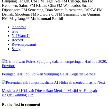
Lampung Tengah, Cbs FM Tegal, Yes FM Cilacap, Inn FM
Kebumen, Salma FM Klaten, Citra FM Wonosobo, Suara
Diponegoro FM Semarang, Dian Swara Purwokerto, RSKW FM
Demak, Shoutuna FM Purworejo, JFM Semarang, dan Unimma
FM, Magelang.**
Muhammad Fadhli
indonesia
lagu
N I Want U
Record
Revemayuzumi
Santy
Previous
Peringati Hari Ibu, Polwan Sijunjung Gelar Kegiatan Berbagi
Next
Mushala Al-Hidayah Diresmikan Menjadi Masjid Al-Hidayah
Nagari Gantung Ciri
Be the first to comment