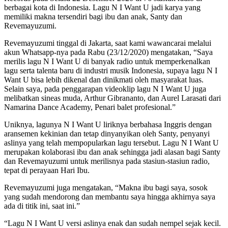
berbagai kota di Indonesia. Lagu N I Want U jadi karya yang
memiliki makna tersendiri bagi ibu dan anak, Santy dan
Revemayuzumi.
Revemayuzumi tinggal di Jakarta, saat kami wawancarai melalui
akun Whatsapp-nya pada Rabu (23/12/2020) mengatakan, “Saya
merilis lagu N I Want U di banyak radio untuk memperkenalkan
lagu serta talenta baru di industri musik Indonesia, supaya lagu N I
Want U bisa lebih dikenal dan dinikmati oleh masyarakat luas.
Selain saya, pada penggarapan videoklip lagu N I Want U juga
melibatkan sineas muda, Arthur Gibrananto, dan Aurel Larasati dari
Namarina Dance Academy, Penari balet profesional.”
Uniknya, lagunya N I Want U liriknya berbahasa Inggris dengan
aransemen kekinian dan tetap dinyanyikan oleh Santy, penyanyi
aslinya yang telah mempopularkan lagu tersebut. Lagu N I Want U
merupakan kolaborasi ibu dan anak sehingga jadi alasan bagi Santy
dan Revemayuzumi untuk merilisnya pada stasiun-stasiun radio,
tepat di perayaan Hari Ibu.
Revemayuzumi juga mengatakan, “Makna ibu bagi saya, sosok
yang sudah mendorong dan membantu saya hingga akhirnya saya
ada di titik ini, saat ini.”
“Lagu N I Want U versi aslinya enak dan sudah nempel sejak kecil.