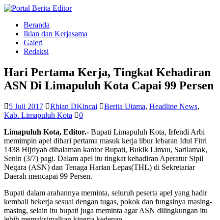
Beranda
Iklan dan Kerjasama
Galeri
Redaksi
Hari Pertama Kerja, Tingkat Kehadiran
ASN Di Limapuluh Kota Capai 99 Persen
5 Juli 2017
Rhian DKincai
Berita Utama
,
Headline News
,
Kab. Limapuluh Kota
0
Limapuluh Kota, Editor.-
Bupati Limapuluh Kota, Irfendi Arbi
memimpin apel dihari pertama masuk kerja libur lebaran Idul Fitri
1438 Hijriyah dihalaman kantor Bupati, Bukik Limau, Sarilamak,
Senin (3/7) pagi. Dalam apel itu tingkat kehadiran Aperatur Sipil
Negara (ASN) dan Tenaga Harian Lepas(THL) di Sekretariar
Daerah mencapai 99 Persen.
Bupati dalam arahannya meminta, seluruh peserta apel yang hadir
kembali bekerja sesuai dengan tugas, pokok dan fungsinya masing-
masing, selain itu bupati juga meminta agar ASN dilingkungan itu
lebih memaksimalkan kinerja kedepan.