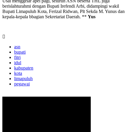
Usai menggelar apel pagi, seluruh ASN beserta THL juga
berislahturahmi dengan Bupati Irefendi Arbi, didampingi wakil
Bupati Limapuluh Kota, Ferizal Ridwan, Plt Sekda M. Yunus dan
kepala-kepala bbagian Sekretariat Daerah. **
Yus
asn
bupati
fitri
idul
kabupaten
kota
limapuluh
pegawai