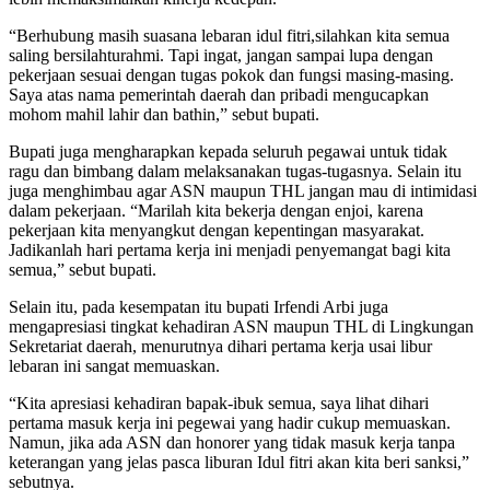
“Berhubung masih suasana lebaran idul fitri,silahkan kita semua
saling bersilahturahmi. Tapi ingat, jangan sampai lupa dengan
pekerjaan sesuai dengan tugas pokok dan fungsi masing-masing.
Saya atas nama pemerintah daerah dan pribadi mengucapkan
mohom mahil lahir dan bathin,” sebut bupati.
Bupati juga mengharapkan kepada seluruh pegawai untuk tidak
ragu dan bimbang dalam melaksanakan tugas-tugasnya. Selain itu
juga menghimbau agar ASN maupun THL jangan mau di intimidasi
dalam pekerjaan. “Marilah kita bekerja dengan enjoi, karena
pekerjaan kita menyangkut dengan kepentingan masyarakat.
Jadikanlah hari pertama kerja ini menjadi penyemangat bagi kita
semua,” sebut bupati.
Selain itu, pada kesempatan itu bupati Irfendi Arbi juga
mengapresiasi tingkat kehadiran ASN maupun THL di Lingkungan
Sekretariat daerah, menurutnya dihari pertama kerja usai libur
lebaran ini sangat memuaskan.
“Kita apresiasi kehadiran bapak-ibuk semua, saya lihat dihari
pertama masuk kerja ini pegewai yang hadir cukup memuaskan.
Namun, jika ada ASN dan honorer yang tidak masuk kerja tanpa
keterangan yang jelas pasca liburan Idul fitri akan kita beri sanksi,”
sebutnya.