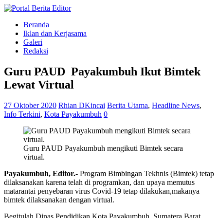
Beranda
Iklan dan Kerjasama
Galeri
Redaksi
Guru PAUD Payakumbuh Ikut Bimtek
Lewat Virtual
27 Oktober 2020
Rhian DKincai
Berita Utama
,
Headline News
,
Info Terkini
,
Kota Payakumbuh
0
Guru PAUD Payakumbuh mengikuti Bimtek secara
virtual.
Payakumbuh, Editor.-
Program Bimbingan Tekhnis (Bimtek) tetap
dilaksanakan karena telah di programkan, dan upaya memutus
matarantai penyebaran virus Covid-19 tetap dilakukan,makanya
bimtek dilaksanakan dengan virtual.
Begitulah Dinas Pendidikan Kota Payakumbuh, Sumatera Barat