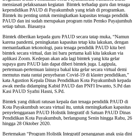
mensiasati pelaksanaan kegiatan Bimtek terhadap guru dan tenaga
kependidikan PAUD di Payakumbuh yang telah di programkan.
Bimtek itu penting untuk meningkatkan kapasitas tenaga pendidik
PAUD dan ini sudah merupakan program rutin Pemko Payajumhuh
setiap tahun. Biasanya
Bimtek diberikan kepada guru PAUD secara tatap muka, “Namun
karena pandemi, peningkatan kapasitas tetap kita lakukan, dengan
memanfaatkan tekonologi, para tenaga pendidik PAUD kita beri
bimtek secara virtual, dan ini baru pertama kali kita lakukan via
aplikasi Zoom. Kedepan akan ada lagi bimtek yang kita gelar
supaya guru PAUD lain dapat diberi bimtek juga. Lagipula,
pertemuan-pertemuan lainnya bakal kita gelar secara virtual demi
memutus mata rantai penyebaran Covid-19 di klaster pendidikan,”
kata Agustion Kepala Dinas Pendidikan Kota Payakumbuh kepada
awak media didamping Kabid PAUD dan PNFI Irwanto, S.Pd dan
Kasi PAUD Syafni Hasni, S.Pd.
Bimtek yang diikuti ratusan kepala dan tenaga pendidik PAUD di
Kota Payakumbuh secara virtual itu, untuk meningkatkan kapasitas
penyelenggaraan PAUD Holistik Integratif di Satuan PAUD Dinas
Pendidikan Kota Payakumbuh, berlangsung Senin hingga Rabu, 26
hingga 28 Oktober 2020.
Bertemakan “Program Holistik Integratif penanganan anak usia dini