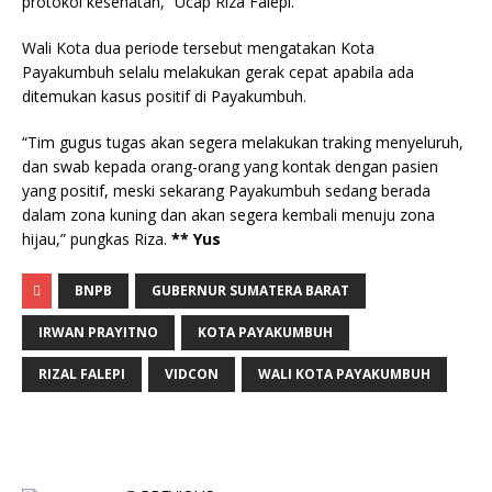
protokol kesehatan,” Ucap Riza Falepi.
Wali Kota dua periode tersebut mengatakan Kota
Payakumbuh selalu melakukan gerak cepat apabila ada
ditemukan kasus positif di Payakumbuh.
“Tim gugus tugas akan segera melakukan traking menyeluruh,
dan swab kepada orang-orang yang kontak dengan pasien
yang positif, meski sekarang Payakumbuh sedang berada
dalam zona kuning dan akan segera kembali menuju zona
hijau,” pungkas Riza.
** Yus
BNPB
GUBERNUR SUMATERA BARAT
IRWAN PRAYITNO
KOTA PAYAKUMBUH
RIZAL FALEPI
VIDCON
WALI KOTA PAYAKUMBUH