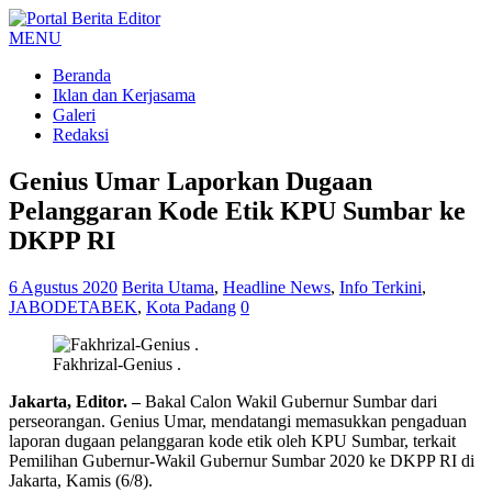
MENU
Beranda
Iklan dan Kerjasama
Galeri
Redaksi
Genius Umar Laporkan Dugaan
Pelanggaran Kode Etik KPU Sumbar ke
DKPP RI
6 Agustus 2020
Berita Utama
,
Headline News
,
Info Terkini
,
JABODETABEK
,
Kota Padang
0
Fakhrizal-Genius .
Jakarta, Editor. –
Bakal Calon Wakil Gubernur Sumbar dari
perseorangan. Genius Umar, mendatangi memasukkan pengaduan
laporan dugaan pelanggaran kode etik oleh KPU Sumbar, terkait
Pemilihan Gubernur-Wakil Gubernur Sumbar 2020 ke DKPP RI di
Jakarta, Kamis (6/8).