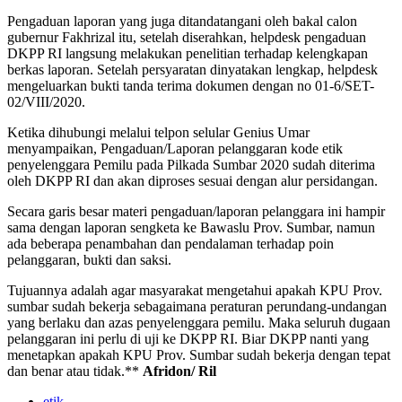
Pengaduan laporan yang juga ditandatangani oleh bakal calon
gubernur Fakhrizal itu, setelah diserahkan, helpdesk pengaduan
DKPP RI langsung melakukan penelitian terhadap kelengkapan
berkas laporan. Setelah persyaratan dinyatakan lengkap, helpdesk
mengeluarkan bukti tanda terima dokumen dengan no 01-6/SET-
02/VIII/2020.
Ketika dihubungi melalui telpon selular Genius Umar
menyampaikan, Pengaduan/Laporan pelanggaran kode etik
penyelenggara Pemilu pada Pilkada Sumbar 2020 sudah diterima
oleh DKPP RI dan akan diproses sesuai dengan alur persidangan.
Secara garis besar materi pengaduan/laporan pelanggara ini hampir
sama dengan laporan sengketa ke Bawaslu Prov. Sumbar, namun
ada beberapa penambahan dan pendalaman terhadap poin
pelanggaran, bukti dan saksi.
Tujuannya adalah agar masyarakat mengetahui apakah KPU Prov.
sumbar sudah bekerja sebagaimana peraturan perundang-undangan
yang berlaku dan azas penyelenggara pemilu. Maka seluruh dugaan
pelanggaran ini perlu di uji ke DKPP RI. Biar DKPP nanti yang
menetapkan apakah KPU Prov. Sumbar sudah bekerja dengan tepat
dan benar atau tidak.**
Afridon/ Ril
etik