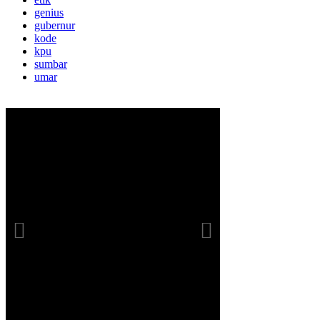
genius
gubernur
kode
kpu
sumbar
umar