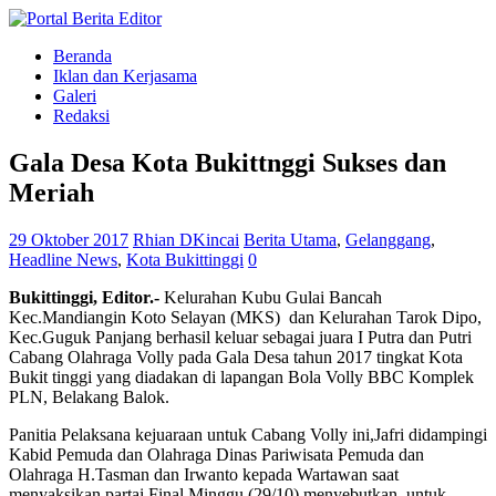
Beranda
Iklan dan Kerjasama
Galeri
Redaksi
Gala Desa Kota Bukittnggi Sukses dan
Meriah
29 Oktober 2017
Rhian DKincai
Berita Utama
,
Gelanggang
,
Headline News
,
Kota Bukittinggi
0
Bukittinggi, Editor.-
Kelurahan Kubu Gulai Bancah
Kec.Mandiangin Koto Selayan (MKS) dan Kelurahan Tarok Dipo,
Kec.Guguk Panjang berhasil keluar sebagai juara I Putra dan Putri
Cabang Olahraga Volly pada Gala Desa tahun 2017 tingkat Kota
Bukit tinggi yang diadakan di lapangan Bola Volly BBC Komplek
PLN, Belakang Balok.
Panitia Pelaksana kejuaraan untuk Cabang Volly ini,Jafri didampingi
Kabid Pemuda dan Olahraga Dinas Pariwisata Pemuda dan
Olahraga H.Tasman dan Irwanto kepada Wartawan saat
menyaksikan partai Final Minggu (29/10) menyebutkan, untuk