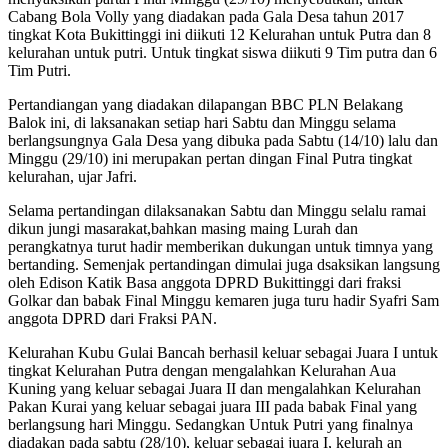
Cabang Bola Volly yang diadakan pada Gala Desa tahun 2017
tingkat Kota Bukittinggi ini diikuti 12 Kelurahan untuk Putra dan 8
kelurahan untuk putri. Untuk tingkat siswa diikuti 9 Tim putra dan 6
Tim Putri.
Pertandiangan yang diadakan dilapangan BBC PLN Belakang
Balok ini, di laksanakan setiap hari Sabtu dan Minggu selama
berlangsungnya Gala Desa yang dibuka pada Sabtu (14/10) lalu dan
Minggu (29/10) ini merupakan pertan dingan Final Putra tingkat
kelurahan, ujar Jafri.
Selama pertandingan dilaksanakan Sabtu dan Minggu selalu ramai
dikun jungi masarakat,bahkan masing maing Lurah dan
perangkatnya turut hadir memberikan dukungan untuk timnya yang
bertanding. Semenjak pertandingan dimulai juga dsaksikan langsung
oleh Edison Katik Basa anggota DPRD Bukittinggi dari fraksi
Golkar dan babak Final Minggu kemaren juga turu hadir Syafri Sam
anggota DPRD dari Fraksi PAN.
Kelurahan Kubu Gulai Bancah berhasil keluar sebagai Juara I untuk
tingkat Kelurahan Putra dengan mengalahkan Kelurahan Aua
Kuning yang keluar sebagai Juara II dan mengalahkan Kelurahan
Pakan Kurai yang keluar sebagai juara III pada babak Final yang
berlangsung hari Minggu. Sedangkan Untuk Putri yang finalnya
diadakan pada sabtu (28/10), keluar sebagai juara I, kelurah an