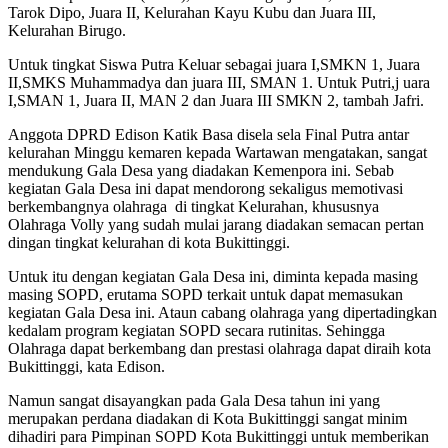
Tarok Dipo, Juara II, Kelurahan Kayu Kubu dan Juara III,
Kelurahan Birugo.
Untuk tingkat Siswa Putra Keluar sebagai juara I,SMKN 1, Juara
II,SMKS Muhammadya dan juara III, SMAN 1. Untuk Putri,j uara
I,SMAN 1, Juara II, MAN 2 dan Juara III SMKN 2, tambah Jafri.
Anggota DPRD Edison Katik Basa disela sela Final Putra antar
kelurahan Minggu kemaren kepada Wartawan mengatakan, sangat
mendukung Gala Desa yang diadakan Kemenpora ini. Sebab
kegiatan Gala Desa ini dapat mendorong sekaligus memotivasi
berkembangnya olahraga di tingkat Kelurahan, khususnya
Olahraga Volly yang sudah mulai jarang diadakan semacan pertan
dingan tingkat kelurahan di kota Bukittinggi.
Untuk itu dengan kegiatan Gala Desa ini, diminta kepada masing
masing SOPD, erutama SOPD terkait untuk dapat memasukan
kegiatan Gala Desa ini. Ataun cabang olahraga yang dipertadingkan
kedalam program kegiatan SOPD secara rutinitas. Sehingga
Olahraga dapat berkembang dan prestasi olahraga dapat diraih kota
Bukittinggi, kata Edison.
Namun sangat disayangkan pada Gala Desa tahun ini yang
merupakan perdana diadakan di Kota Bukittinggi sangat minim
dihadiri para Pimpinan SOPD Kota Bukittinggi untuk memberikan