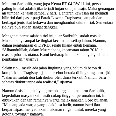
Menurut Saribulih, yang juga Ketua RT 04 RW 11 ini, persoalan
paling krusial adalah jika terjadi hujan satu jam saja. Maka genangan
air tumpah ke jalan sampai 2 hari. Lantaran kawasan ini menjadi
hilir riol dari pasar pagi Parak Laweh. Tragisnya, sampah dari
berbagai jenis ikut terbawa dan menghambat saluran riol. Sementara
riolnya pun sudah sangat dangkal.
Mengenai permasalahan riol ini, ujar Saribulih, sudah masuk
Musrenbang sampai ke tingkat kecamatan setiap tahun. Namun,
dalam pembahasan di DPRD, selalu hilang entah kemana.
“Alhamdulillah, dalam Musrenbang kecamatan tahun 2018 ini,
masuk prioritas utama. Kami berharap ini tidak hilang lagi dalam
pembahasan,” ujarnya.
Selain riol, masih ada jalan lingkung yang belum di beton di
komplek ini. Tragisnya, jalan tersebut berada di lingkungan masjid.
“Jalan ini sudah dua kali diukur oleh dinas terkait. Namun, baru
sebatas diukur tanpa ada realisasi,” ujarnya.
Namun disisi lain, hal yang membanggakan menurut Saribulih,
kepedulian masyarakat masih cukup tinggi di perumahan ini. Ini
dibuktikan dengan ramainya warga melaksanakan Goro bulanan.
“Memang ada warga yang tidak bisa hadir, namun isteri ikut
berpartisipasi menyediakan makanan ringan untuk mereka yang
gotong royong,” katanya.