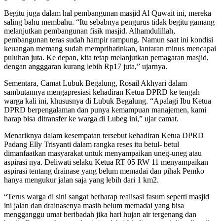
Begitu juga dalam hal pembangunan masjid Al Quwait ini, mereka
saling bahu membahu. “Itu sebabnya pengurus tidak begitu gamang
melanjutkan pembangunan fisik masjid. Alhamdulillah,
pembangunan teras sudah hampir rampung. Namun saat ini kondisi
keuangan memang sudah memprihatinkan, lantaran minus mencapai
puluhan juta. Ke depan, kita tetap melanjutkan pemagaran masjid,
dengan angggaran kurang lebih Rp17 juta,” ujarnya.
Sementara, Camat Lubuk Begalung, Rosail Akhyari dalam
sambutannya mengapresiasi kehadiran Ketua DPRD ke tengah
warga kali ini, khususnya di Lubuk Begalung. “Apalagi Ibu Ketua
DPRD berpengalaman dan punya kemampuan manajemen, kami
harap bisa ditransfer ke warga di Lubeg ini,” ujar camat.
Menariknya dalam kesempatan tersebut kehadiran Ketua DPRD
Padang Elly Trisyanti dalam rangka reses itu betul- betul
dimanfaatkan masyarakat untuk menyampaikan uneg-uneg atau
aspirasi nya. Deliwati selaku Ketua RT 05 RW 11 menyampaikan
aspirasi tentang drainase yang belum memadai dan pihak Pemko
hanya mengukur jalan saja yang lebih dari 1 km2.
“Terus warga di sini sangat berharap realisasi fasum seperti masjid
ini jalan dan drainasenya masih belum memadai yang bisa
mengganggu umat beribadah jika hari hujan air tergenang dan