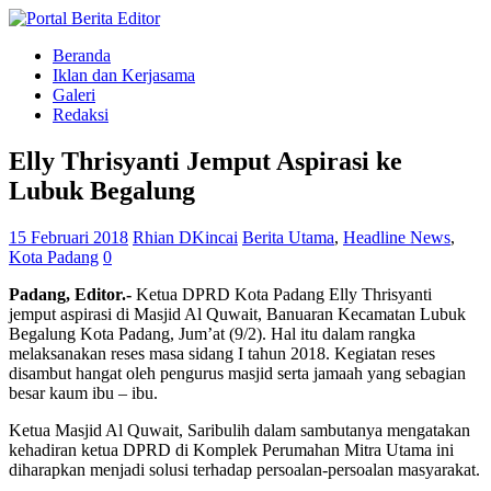
Beranda
Iklan dan Kerjasama
Galeri
Redaksi
Elly Thrisyanti Jemput Aspirasi ke
Lubuk Begalung
15 Februari 2018
Rhian DKincai
Berita Utama
,
Headline News
,
Kota Padang
0
Padang, Editor.-
Ketua DPRD Kota Padang Elly Thrisyanti
jemput aspirasi di Masjid Al Quwait, Banuaran Kecamatan Lubuk
Begalung Kota Padang, Jum’at (9/2). Hal itu dalam rangka
melaksanakan reses masa sidang I tahun 2018. Kegiatan reses
disambut hangat oleh pengurus masjid serta jamaah yang sebagian
besar kaum ibu – ibu.
Ketua Masjid Al Quwait, Saribulih dalam sambutanya mengatakan
kehadiran ketua DPRD di Komplek Perumahan Mitra Utama ini
diharapkan menjadi solusi terhadap persoalan-persoalan masyarakat.