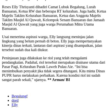
Reses Elly Thrisyanti dihadiri Camat Lubuk Begalung, Lurah
Banuaran, Ketua RW dan beberapa RT kelurahan. Juga hadir, Ketua
Majelis Taklim Kelurahan Banuaran, Ketua dan Anggota Majelis
Taklim Masjid Al Quwait, Kelompok Senam Banuaran dan Jamaah
Masjid Al Quwait yang juga warga Perumahan Mitra Utama
Banuaran.
Usai menerima aspirasi warga, Elly langsung meninjau jalan
lingkung yang belum pernah di beton. Elly juga mempertanyakan
kinerja dinas terkait, lantaran dari aspirasi yang disampaikan, jalan
tersebut sudah dua kali diukur.
Peninjauan juga dilakukan ke riol yang telah mengalami
pendangkalan. Padahal, riol tersebut merupakan drainase utama dari
Pasar Pagi, Kelurahan Parak Laweh Pulau Aie. “Ini bisa
menimbulkan penyakit jika tidak segera ditangani. Kita minta Dinas
PUPR harus melakukan perbaikan. Karena kondisi riol ini sudah
sangat parah sekali,” ujarnya.
** Arman/ BI
Begalungf
dprd
Elly