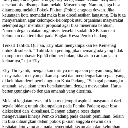
tersebut bisa disampaikan melalui Musrenbang. Namun, juga bisa
ditampung melalui Pokok Pikiran (Pokir) anggota dewan. Jika
keuangan kota memadai maka bisa direalisasikan langsung. Dia juga
menyarankan agar kelompok-kelompok atau organisasi masyarakat
setempat agar membuat proposal agar bisa menerima bantuan.
Namun degan catatan organisasi tersebut sudah di SK-kan dari
kelurahan dan terdaftar pada Bagian Kesra Pemko Padang.
Terkait Tahfidz Qur’an, Elly akan menyampaikan ke Kemenag
untuk di subsidi. ” Tahfidz ini penting, jika memang ada yang tidak
mampu membayar Rp.50 ribu per bulan, kita akan carikan jalan
keluarnya,” ujar Elly.
Elly Thrisyanti, mengatakan dirinya merupakan penyambung lidah
masyarakat, menyampaikan aspirasi dan mendengarkan segala yang
di keluhkan demi pembangunan Kota Padang, “Sebagai pemangku
amanah, saya akan terus bersilaturahmi dengan masyarakat. Harus
bertanggungjawab dengan amanah yang diterima.
Melalui kegiatan reses ini kita menjemput aspirasi masyarakat dari
segala bidang untuk disampaikan pada Pemko Padang agar bisa
dieksekusi dan direalisasi. Dengan adanya reses dapat
mengevaluasi kinerja Pemko Padang pada daerah pemilihan. Selain
itu bisa dituangkan dalam pokok pikiran anggota dewan dan
kegiatan lain yang ada pada pemerintah kecamatan dan kelurahan