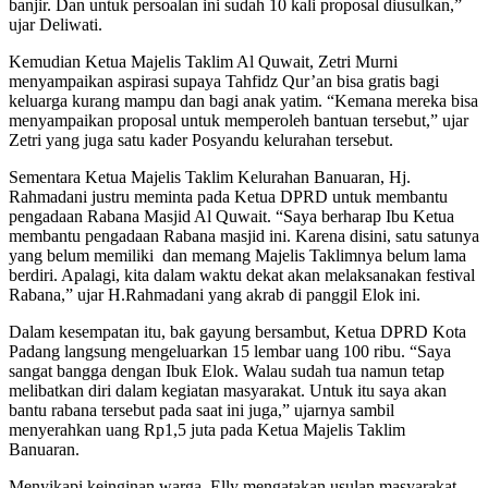
banjir. Dan untuk persoalan ini sudah 10 kali proposal diusulkan,”
ujar Deliwati.
Kemudian Ketua Majelis Taklim Al Quwait, Zetri Murni
menyampaikan aspirasi supaya Tahfidz Qur’an bisa gratis bagi
keluarga kurang mampu dan bagi anak yatim. “Kemana mereka bisa
menyampaikan proposal untuk memperoleh bantuan tersebut,” ujar
Zetri yang juga satu kader Posyandu kelurahan tersebut.
Sementara Ketua Majelis Taklim Kelurahan Banuaran, Hj.
Rahmadani justru meminta pada Ketua DPRD untuk membantu
pengadaan Rabana Masjid Al Quwait. “Saya berharap Ibu Ketua
membantu pengadaan Rabana masjid ini. Karena disini, satu satunya
yang belum memiliki dan memang Majelis Taklimnya belum lama
berdiri. Apalagi, kita dalam waktu dekat akan melaksanakan festival
Rabana,” ujar H.Rahmadani yang akrab di panggil Elok ini.
Dalam kesempatan itu, bak gayung bersambut, Ketua DPRD Kota
Padang langsung mengeluarkan 15 lembar uang 100 ribu. “Saya
sangat bangga dengan Ibuk Elok. Walau sudah tua namun tetap
melibatkan diri dalam kegiatan masyarakat. Untuk itu saya akan
bantu rabana tersebut pada saat ini juga,” ujarnya sambil
menyerahkan uang Rp1,5 juta pada Ketua Majelis Taklim
Banuaran.
Menyikapi keinginan warga, Elly mengatakan usulan masyarakat