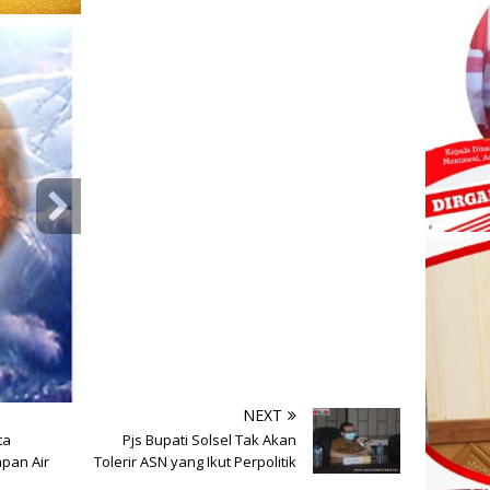
NEXT
ta
Pjs Bupati Solsel Tak Akan
pan Air
Tolerir ASN yang Ikut Perpolitik