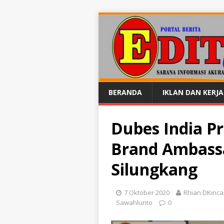
BERANDA
IKLAN DAN KERJ
Dubes India P
Brand Ambass
Silungkang
7 Oktober 2020
Rhian DKinca
Sawahlunto
0