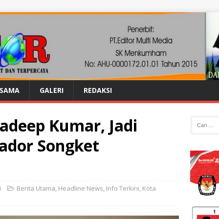
ASAMA
GALERI
REDAKSI
radeep Kumar, Jadi
ador Songket
i
Berita Utama
,
Headline News
,
Info Terkini
,
Kota