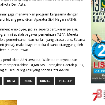
alikota Deri Asta.
Kumar juga menawarkan program kerjasama dengan
di bidang pendidikan Aparatur Sipil Negara (ASN).
ment employee, jadi ini seperti pertukaran pelajar,
ogram ini adalah pegawai pemerintah (ASN). Mereka
ola pemerintahan dan hal lain yang dirasa perlu. Selama
ti (India), maka biaya mereka di sana ditanggung oleh
adeep Kumar Rawat.
ang pendidikan ASN tersebut, Walikota menyebutkan
ya mempersilahkan Organisasi Perangkat Daerah (OPD)
ng itu sesuai regulasi yang berlaku.
**Leo/Ril
DUTA
INDIA
KUMAR
PRADEEP