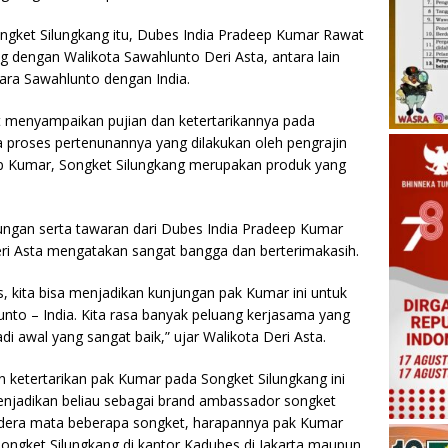
ongket Silungkang itu, Dubes India Pradeep Kumar Rawat
og dengan Walikota Sawahlunto Deri Asta, antara lain
ra Sawahlunto dengan India.
 menyampaikan pujian dan ketertarikannya pada
 proses pertenunannya yang dilakukan oleh pengrajin
p Kumar, Songket Silungkang merupakan produk yang
gan serta tawaran dari Dubes India Pradeep Kumar
eri Asta mengatakan sangat bangga dan berterimakasih.
, kita bisa menjadikan kunjungan pak Kumar ini untuk
to – India. Kita rasa banyak peluang kerjasama yang
adi awal yang sangat baik,” ujar Walikota Deri Asta.
 ketertarikan pak Kumar pada Songket Silungkang ini
njadikan beliau sebagai brand ambassador songket
 cendera mata beberapa songket, harapannya pak Kumar
gket Silungkang di kantor Kadubes di Jakarta maupun