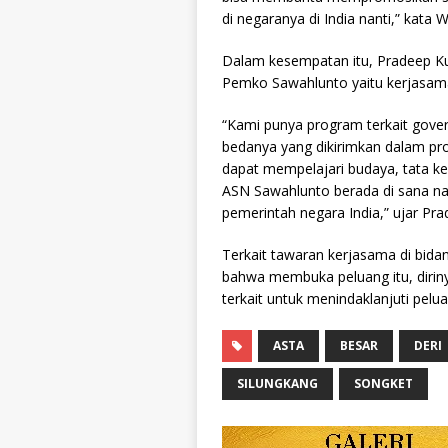
di negaranya di India nanti,” kata W
Dalam kesempatan itu, Pradeep 
Pemko Sawahlunto yaitu kerjasama 
“Kami punya program terkait govern
bedanya yang dikirimkan dalam pr
dapat mempelajari budaya, tata kel
ASN Sawahlunto berada di sana nan
pemerintah negara India,” ujar Pr
Terkait tawaran kerjasama di bid
bahwa membuka peluang itu, dirin
terkait untuk menindaklanjuti pelua
ASTA
BESAR
DERI
SILUNGKANG
SONGKET