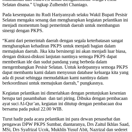
Selatan disana.” Ungkap Zulhendri Chaniago.
Pada kesempatan itu Rudi Hariyansyah selaku Wakil Bupati Pesisir
Selatan mengaku senang dan mengharapkan kegiatan pelantikan ini
menjadi momentum bagi pemerintah daerah untuk membangun
sinergi dengan PKPS.
“Kami dari pemerintah daerah dengan segala keterbatasan sangat
mengharapkan kehadiran PKPS untuk menjadi bagian dalam
memajukan daerah. Jika kita bersinergi ini akan menjadi luar biasa,
dengan diskusi-diskusi lanjutan nantinya semoga PKPS dapat
memberikan ide dan sudut pandang yang berbeda dalam
mengembangkan Pesisir Selatan. Untuk kedepannya semoga PKPS
dapat membantu kami dalam menyusun database keluarga kita yang
ada di pusat sehingga memudahkan kami nantinya dalam
berkoordinasi untuk memajukan daerah,” pungkasnya.
Kegiatan pelantikan ini dimeriahkan dengan pentunjukan kesenian
berupa tari pasambahan dan tari piring. Dibuka dengan pembacaan
ayat suci Al-Qur’an, kegiatan ini ditutup dengan pembacaan doa
bersama pada pukul 22.00 WIB.
Turut hadir pada acara pelantikan ini para dewan penasehat dan
pengawas DPW PKPS Sumbar, diantaranya, Drs Zaitul Ikhlas Saad,
MSi, Drs Syafrizal Ucok, Mukhlis Yusuf Abit, Nazrizal dan sederet