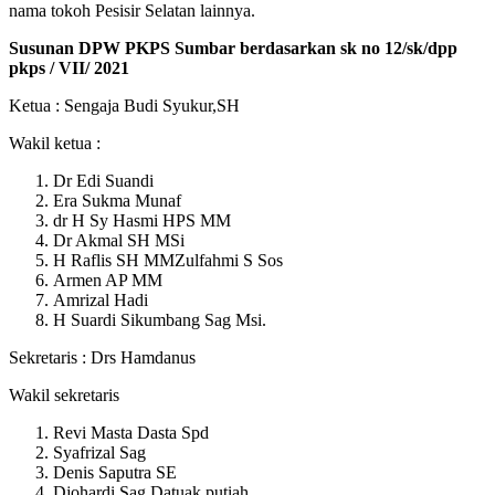
nama tokoh Pesisir Selatan lainnya.
Susunan DPW PKPS Sumbar berdasarkan sk no 12/sk/dpp
pkps / VII/ 2021
Ketua : Sengaja Budi Syukur,SH
Wakil ketua :
Dr Edi Suandi
Era Sukma Munaf
dr H Sy Hasmi HPS MM
Dr Akmal SH MSi
H Raflis SH MMZulfahmi S Sos
Armen AP MM
Amrizal Hadi
H Suardi Sikumbang Sag Msi.
Sekretaris : Drs Hamdanus
Wakil sekretaris
Revi Masta Dasta Spd
Syafrizal Sag
Denis Saputra SE
Djohardi Sag Datuak putiah