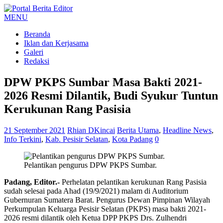
MENU
Beranda
Iklan dan Kerjasama
Galeri
Redaksi
DPW PKPS Sumbar Masa Bakti 2021-
2026 Resmi Dilantik, Budi Syukur Tuntun
Kerukunan Rang Pasisia
21 September 2021
Rhian DKincai
Berita Utama
,
Headline News
,
Info Terkini
,
Kab. Pesisir Selatan
,
Kota Padang
0
Pelantikan pengurus DPW PKPS Sumbar.
Padang, Editor.-
Perhelatan pelantikan kerukunan Rang Pasisia
sudah selesai pada Ahad (19/9/2021) malam di Auditorium
Gubernuran Sumatera Barat. Pengurus Dewan Pimpinan Wilayah
Perkumpulan Keluarga Pesisir Selatan (PKPS) masa bakti 2021-
2026 resmi dilantik oleh Ketua DPP PKPS Drs. Zulhendri