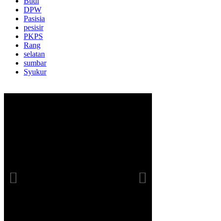
Budi
DPW
Pasisia
pesisir
PKPS
Rang
selatan
sumbar
Syukur