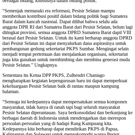
berbagai bidang, khususnya dalam bidang politik.
“Semenjak memasuki era reformasi, Pesisir Selatan mampu
memberikan kontribusi positif dalam bidang politik bagi Sumatera
Barat dalam kancah nasional. Dapat dilihat bahwa selalu ada
anggota DPR RI dari Sumatera Barat dari Pesisir Selatan, belum lagi
ditingkat provinsi, semua anggota DPRD Sumatera Barat dapil VIII
berasal dari Pesisir Selatan. Untuk itu kami berharap anggota DPRD
dari Pesisir Selatan ini dapat menyalurkan dana aspirasinya untuk
pembangunan gedung sekretariat PKPS Sumbar. Mengingat selain
menjadi tempat pertemuan dan menjalankan organisasi, sekretariat
juga kita gunakan untuk membimbing dan membina generasi muda
Pesisir Selatan.” Ungkapnya.
Sementara itu Ketua DPP PKPS, Zulhendri Chaniago
mengharapkan kegiatan kepengurusan baru ini dapat memperkuat
kekeluargaan Pesisir Selatan baik di rantau maupun kampung
halaman.
“Semoga ini kedepannya dapat mempersatukan semua komponen
masyarakat, tidak hanya di ranah tapi bagi seluruh masyarakat
Pesisir Selatan diperantauan. Saya berkonsolidasi dan berkunjung ke
berbagai daerah di Indonesia untuk mendengarkan dan merespon
persoalan-persoalan yang di hadapi Rang Kampuang kita.
Kedepannya kita berharap dapat mendirikan PKPS di Papua,
Kalimantan dan Sulawesi untuk mengakomodir warga Pesisir