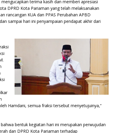
mengucapkan terima kasih dan memberi apresiasi
gota DPRD Kota Pariaman yang telah melaksanakan
san rancangan KUA dan PPAS Perubahan APBD
n sampai hari ini penyampaian pendapat akhir dari
raksi
ksi
M.
n
m
ksi
lkar
n
oleh Hamdani, semua fraksi tersebut menyetujuinya,“
 bahwa bentuk kegiatan hari ini merupakan perwujudan
aerah dan DPRD Kota Pariaman terhadap