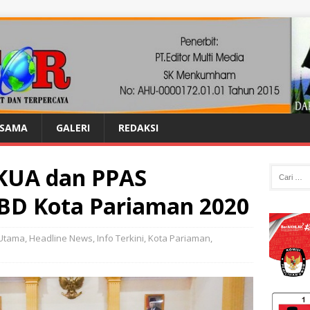
ASAMA
GALERI
REDAKSI
 KUA dan PPAS
BD Kota Pariaman 2020
 Utama
,
Headline News
,
Info Terkini
,
Kota Pariaman
,