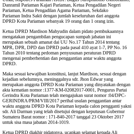
Danramil Pariaman Kajari Pariaman, Ketua Pengadilan Negeri
Pariaman, Ketua Pengadilan Agama Pariaman, Sekdako
Pariaman Indra Sakti dengan jumlah keseluruhan dari anggota
DPRD Kota Pariaman sebanyak 19 orang dan 1 orang izin.
Ketua DPRD Mardison Mahyudin dalam pidato pembukaannya
mengatakan pengambilan pengucapan sumpah jabatan ini
merupakan sebuah amanat dai UU No.17 Tahun 2014 tentang
MPR, DPR, DPD dan DPRD pada pasal 410 ayat 1-7, PP No. 16
Tahun 2010 tentang pedoman penyusunan peraturan DPRD
mengenai pemberhentian dan penggantian antar waktu anggota
DPRD.
Maka sesuai kewajiban konstitusi, lanjut Mardison, sesuai dengan
kejadian sebelumnya, meninggalnya sdr. Jhon Edwar yang
merupakan anggota DPRD Kota Pariaman yang dinyatakan dengan
akta kematian nomor :1377-KM-02082017-0001, Pengurus Partai
Gerindra Kota Pariaman telah mengajukan surat nomor :04/DPC-
GERINDRA/PRM/VIII/2017 perihal usulan penggantian antar
waktu anggota DPRD Kota Pariaman kepada calon pengganti yakni
sdr. Ali Darman yang telah disetujui dengan keputusan Gubernur
Sumatera Barat nomor : 171-840-2017 tanggal 23 Oktober 2017
untuk sisa masa jabatan 2014-1019.
Ketua DPRD diakhir pidatonya, ucapkan selamat kepada Ali