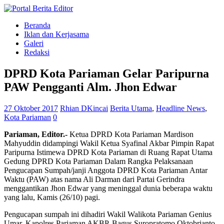
Beranda
Iklan dan Kerjasama
Galeri
Redaksi
DPRD Kota Pariaman Gelar Paripurna
PAW Pengganti Alm. Jhon Edwar
27 Oktober 2017
Rhian DKincai
Berita Utama
,
Headline News
,
Kota Pariaman
0
Pariaman, Editor.-
Ketua DPRD Kota Pariaman Mardison
Mahyuddin didampingi Wakil Ketua Syafinal Akbar Pimpin Rapat
Paripurna Istimewa DPRD Kota Pariaman di Ruang Rapat Utama
Gedung DPRD Kota Pariaman Dalam Rangka Pelaksanaan
Pengucapan Sumpah/janji Anggota DPRD Kota Pariaman Antar
Waktu (PAW) atas nama Ali Darman dari Partai Gerindra
menggantikan Jhon Edwar yang meninggal dunia beberapa waktu
yang lalu, Kamis (26/10) pagi.
Pengucapan sumpah ini dihadiri Wakil Walikota Pariaman Genius
Umar, Kapolres Pariaman AKBP. Bagus Suropratomo Oktobrianto,