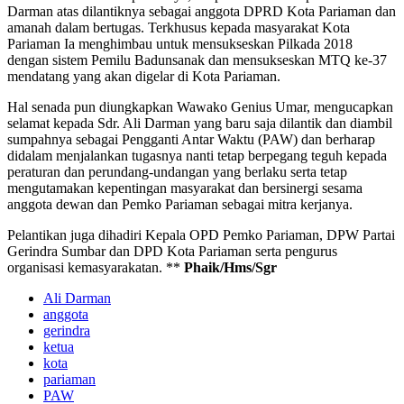
Darman atas dilantiknya sebagai anggota DPRD Kota Pariaman dan
amanah dalam bertugas. Terkhusus kepada masyarakat Kota
Pariaman Ia menghimbau untuk mensukseskan Pilkada 2018
dengan sistem Pemilu Badunsanak dan mensukseskan MTQ ke-37
mendatang yang akan digelar di Kota Pariaman.
Hal senada pun diungkapkan Wawako Genius Umar, mengucapkan
selamat kepada Sdr. Ali Darman yang baru saja dilantik dan diambil
sumpahnya sebagai Pengganti Antar Waktu (PAW) dan berharap
didalam menjalankan tugasnya nanti tetap berpegang teguh kepada
peraturan dan perundang-undangan yang berlaku serta tetap
mengutamakan kepentingan masyarakat dan bersinergi sesama
anggota dewan dan Pemko Pariaman sebagai mitra kerjanya.
Pelantikan juga dihadiri Kepala OPD Pemko Pariaman, DPW Partai
Gerindra Sumbar dan DPD Kota Pariaman serta pengurus
organisasi kemasyarakatan. **
Phaik/Hms/Sgr
Ali Darman
anggota
gerindra
ketua
kota
pariaman
PAW