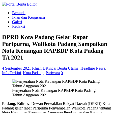
Beranda
Iklan dan Kerjasama
Galeri
Redaksi
DPRD Kota Padang Gelar Rapat
Paripurna, Walikota Padang Sampaikan
Nota Keuangan RAPBDP Kota Padang
TA 2021
4 September 2021
Rhian DKincai
Berita Utama
,
Headline News
,
Info Terkini
,
Kota Padang
,
Pariwara
0
Penyerahan Nota Keuangan RAPBDP Kota Padang
Tahun Anggaran 2021.
Padang, Editor.-
Dewan Perwakilan Rakyat Daerah (DPRD) Kota
Padang gelar rapat Paripurna Penyampaian Walikota Padang tentang
Nota Keuangan Rancangan Anggaran Pendapatan dan Belanja