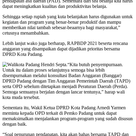
pendapatan asli daerah (PAD). Sementara dari sisi belanja kita harus
dapat meningkatkan kualitas dan produktivitas belanja.
Sehingga setiap rupiah yang kuta belanjakan harus digunakan untuk
kegiatan dan program yang benar-benar produktif dan mampu
memberikan nilai tambah sebesar-beaarnya bagi masyarakat,”
cetusnya menambahkan.
Lebih lanjut wako juga berharap, RAPBDP 2021 beserta rencana
anggaran yang disampaikan dapat dijadikan prioritas bersama
DPRD Kota Padang.
“Kita butuh penyempurnaan.
Untuk itu dalam proses selanjutnya semoga bisa lebih
disempurnakan melalui konsultasi Badan Anggaran (Banggar)
DPRD Padang dengan Tim Anggaran Pemerintah Daerah (TAPD)
serta OPD sebelum ditetapkan menjadi Peraturan Daerah (Perda).
Semoga semuanya berjalan dengan lancar tentunya,” harap wali
kota muda tersebut.
Sementara itu, Wakil Ketua DPRD Kota Padang Arnedi Yarmen
meminta kepada OPD terkait di Pemko Padang untuk dapat
memaksimalkan menjalankan program-program yang sudah disusun
dengan baik.
“Soal penurunan pendapatan, kita akan bahas bersama TAPD dan