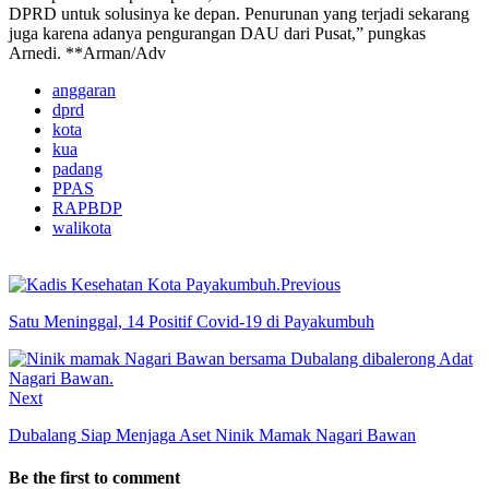
DPRD untuk solusinya ke depan. Penurunan yang terjadi sekarang
juga karena adanya pengurangan DAU dari Pusat,” pungkas
Arnedi. **Arman/Adv
anggaran
dprd
kota
kua
padang
PPAS
RAPBDP
walikota
Previous
Satu Meninggal, 14 Positif Covid-19 di Payakumbuh
Next
Dubalang Siap Menjaga Aset Ninik Mamak Nagari Bawan
Be the first to comment