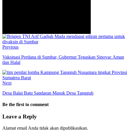
Previous
Vaksinasi Perdana di Sumbar, Gubernur Tegaskan Sinovac Aman
dan Halal
Next
Desa Balai Batu Sandaran Masuk Desa Tangguh
Be the first to comment
Leave a Reply
Alamat email Anda tidak akan dipublikasikan.