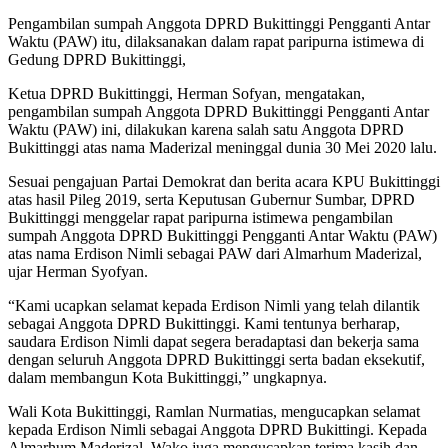
Pengambilan sumpah Anggota DPRD Bukittinggi Pengganti Antar
Waktu (PAW) itu, dilaksanakan dalam rapat paripurna istimewa di
Gedung DPRD Bukittinggi,
Ketua DPRD Bukittinggi, Herman Sofyan, mengatakan,
pengambilan sumpah Anggota DPRD Bukittinggi Pengganti Antar
Waktu (PAW) ini, dilakukan karena salah satu Anggota DPRD
Bukittinggi atas nama Maderizal meninggal dunia 30 Mei 2020 lalu.
Sesuai pengajuan Partai Demokrat dan berita acara KPU Bukittinggi
atas hasil Pileg 2019, serta Keputusan Gubernur Sumbar, DPRD
Bukittinggi menggelar rapat paripurna istimewa pengambilan
sumpah Anggota DPRD Bukittinggi Pengganti Antar Waktu (PAW)
atas nama Erdison Nimli sebagai PAW dari Almarhum Maderizal,
ujar Herman Syofyan.
“Kami ucapkan selamat kepada Erdison Nimli yang telah dilantik
sebagai Anggota DPRD Bukittinggi. Kami tentunya berharap,
saudara Erdison Nimli dapat segera beradaptasi dan bekerja sama
dengan seluruh Anggota DPRD Bukittinggi serta badan eksekutif,
dalam membangun Kota Bukittinggi,” ungkapnya.
Wali Kota Bukittinggi, Ramlan Nurmatias, mengucapkan selamat
kepada Erdison Nimli sebagai Anggota DPRD Bukittingi. Kepada
Almarhum Maderizal, Wako juga mengucapkan terima kasih dan