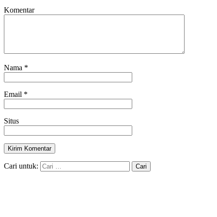
Komentar
Nama
*
Email
*
Situs
Cari untuk: