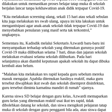
dilakukan untuk memastikan proses belajar tatap muka di sekolah
berjalan lancar tanpa kekhawatiran anak didik terpapar Covid-19.
“Kita melakukan screening ulang, sekali 15 hari atau sekali sebulan
kita juga melakukan tes swab ulang, upaya ini kita lakukan untuk
mengantisipasi agar anak-anak sekolah tidak terpapar Covid-19 dan
menyebabkan penularan yang masif serta tak terkontrol,”
ungkapnya.
Sementara itu, Kadisdik melalui Sekretaris Azwardi baru-baru ini
menyampaikan terhadap sekolah yang ditemukan gurunya positif
Covid-19 maka diliburkan selama 7 hari, dinas dan jajaran sekolah
melakukan evaluasi selama sekolah diliburkan. Pada hari
selanjutnya akan diambil keputusan apakah sekolah itu dapat dibuka
kembali atau belum.
“Malahan kita melakukan tes rapid kepada guru sebelum mereka
masuk mengajar. Apabila ditemukan hasilnya reaktif, maka guru
tersebut diwajibkan ikut swab dan sekolah disemprot disinfektan,
guru tersebut diminta karnatina mandiri di rumah” ujarnya.
Karena siswa SD belajar dengan guru kelas, Azwardi memaparkan
guru kelas yang ditemukan reaktif usai ikut tes rapid, tidak
dibolehkan datang ke sekolah, dan siswa mengikuti pelajaran tatap
muka di sekolah dengan guru pengganti bila ada, atau siswa dapat