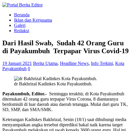
Beranda
Iklan dan Kerjasama
Galeri
Redaksi
Dari Hasil Swab, Sudah 42 Orang Guru
di Payakumbuh Terpapar Virus Covid-19
19 Januari 2021
Berita Utama
,
Headline News
,
Info Terkini
,
Kota
Payakumbuh
0
dr Bakhrizal Kadinkes Kota Payakumbuh.
Payakumbuh, Editor.-
Seminggu terakhir, di Kota Payakumbuh
ditemukan 42 orang guru terpapar Virus Corona, 8 diantaranya
berdomisili di luar daerah atau daerah tetangga. Mulai dari guru TK,
SD, SMP, dan SMA/SMK.
Keterangan Kadiskes Bakhrizal, Senin (18/1) saat dihubungi media
menyampaikan angka tersebut diprediksi bakal naik karena target
Payakumbuh melakukan uji swab kepada 3600 orang guru. Hal ini