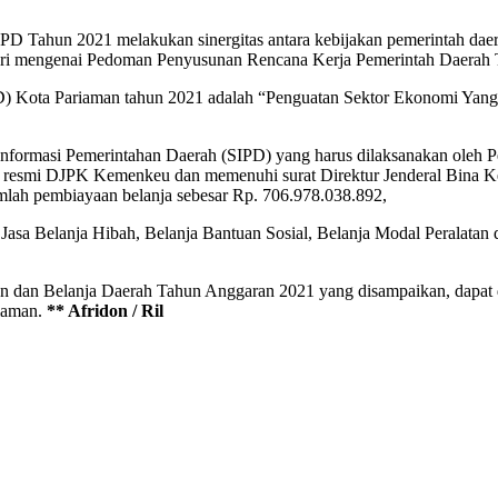
 Tahun 2021 melakukan sinergitas antara kebijakan pemerintah daer
eri mengenai Pedoman Penyusunan Rencana Kerja Pemerintah Daerah 
Kota Pariaman tahun 2021 adalah “Penguatan Sektor Ekonomi Yang D
em Informasi Pemerintahan Daerah (SIPD) yang harus dilaksanakan o
tus resmi DJPK Kemenkeu dan memenuhi surat Direktur Jenderal Bin
ah pembiayaan belanja sebesar Rp. 706.978.038.892,
 Jasa Belanja Hibah, Belanja Bantuan Sosial, Belanja Modal Peralat
dan Belanja Daerah Tahun Anggaran 2021 yang disampaikan, dapat dil
riaman.
** Afridon / Ril