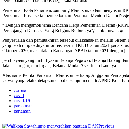
Pendapatan Asli Daerah (PAD),” kata Mardison.
Pemerintah Kota Pariaman, sambung Mardison, dalam menyusun RKPD
Pemerintah Pusat serta mempedomani Peraturan Menteri Dalam Neg
” Dengan mengambil tema Rencana Kerja Pemerintah Daerah (RKPD) 
Perdagangan Dan Jasa Yang Religius Berbudaya”,” imbuhnya lagi.
Penyesuaian dan pemutakhiran tersebut dilaksanakan melalui Sist
yang telah diuploadnya informasi resmi TKDD tahun 2021 pada si
Oktober 2020, maka dalam Rancangan APBD tahun 2021 dengan juml
pembiayaan yang timbul yakni Belanja Pegawai, Belanja Barang dan
Jalan, Jaringan, dan Irigasi, Belanja Modal Aset Tetap Lainnya.
Atas nama Pemko Pariaman, Mardison berharap Anggaran Pendapatan 
jadwal yang telah ditetapkan dapat disetujui menjadi APBD Kota Pa
corona
covid
covid-19
pariaaman
pariaman
Previous